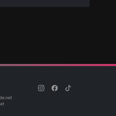
de.net
et