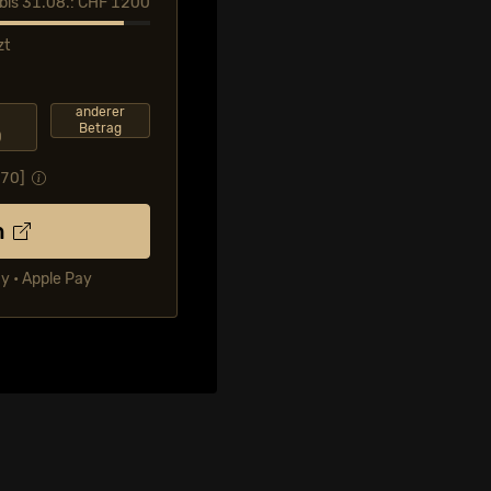
l bis 31.08.: CHF 1200
zt
F
anderer
Betrag
0
.70
]
n
ay • Apple Pay