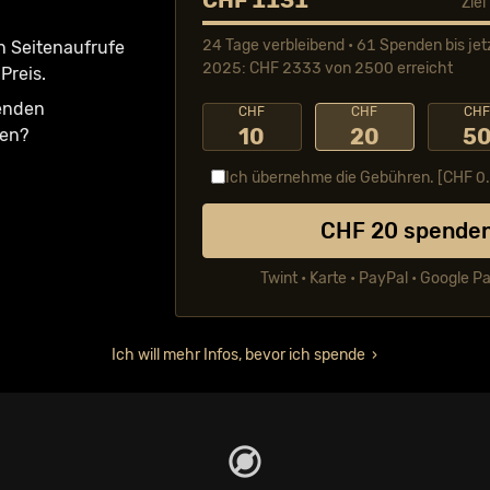
CHF 1131
Zie
24 Tage verbleibend • 61 Spenden bis jet
n Seiten­aufrufe
2025: CHF 2333 von 2500 erreicht
Preis.
fenden
CHF
CHF
CH
10
20
5
ken?
Ich übernehme die Gebühren. [CHF
0
CHF
20
spende
Twint • Karte • PayPal • Google P
Ich will mehr Infos, bevor ich spende