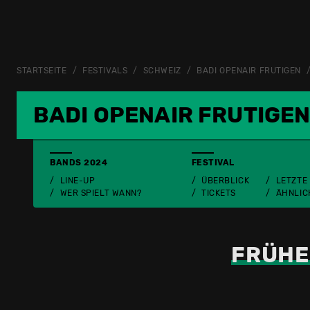
STARTSEITE
FESTIVALS
SCHWEIZ
BADI OPENAIR FRUTIGEN
BADI OPENAIR FRUTIGE
BANDS 2024
FESTIVAL
LINE-UP
ÜBERBLICK
LETZTE
WER SPIELT WANN?
TICKETS
ÄHNLIC
FRÜHE