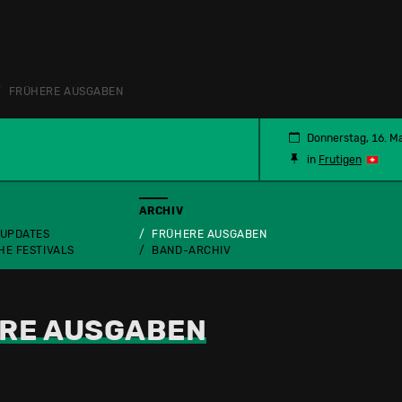
FRÜHERE AUSGABEN
N
Donnerstag, 16. M
in
Frutigen
ARCHIV
 UPDATES
FRÜHERE AUSGABEN
HE FESTIVALS
BAND-ARCHIV
RE AUSGABEN