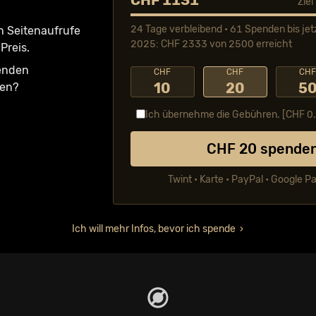
CHF 1131
Zie
24 Tage verbleibend • 61 Spenden bis jet
n Seiten­aufrufe
2025: CHF 2333 von 2500 erreicht
Preis.
fenden
CHF
CHF
CH
10
20
5
ken?
Ich übernehme die Gebühren. [CHF
0
CHF
20
spende
Twint • Karte • PayPal • Google P
Ich will mehr Infos, bevor ich spende