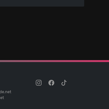
de.net
et