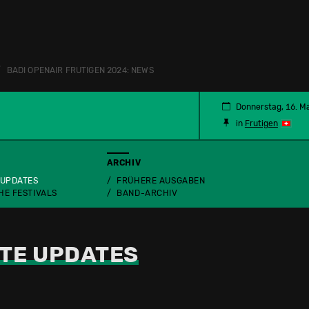
BADI OPENAIR FRUTIGEN 2024: NEWS
N
Donnerstag, 16. M
in
Frutigen
ARCHIV
 UPDATES
FRÜHERE AUSGABEN
HE FESTIVALS
BAND-ARCHIV
TE UPDATES