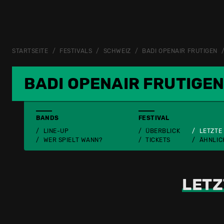
STARTSEITE
FESTIVALS
SCHWEIZ
BADI OPENAIR FRUTIGEN
BADI OPENAIR FRUTIGE
BANDS
FESTIVAL
LINE-UP
ÜBERBLICK
LETZTE
WER SPIELT WANN?
TICKETS
ÄHNLIC
LETZ