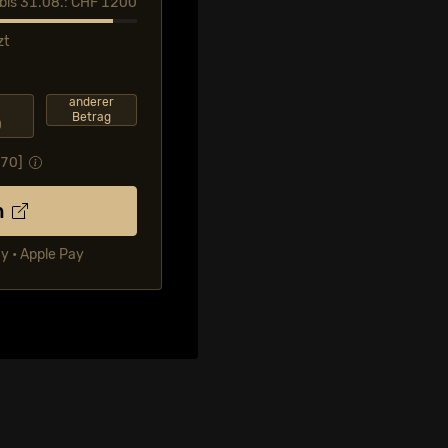
l bis 31.08.: CHF 1200
zt
F
anderer
Betrag
0
.70
]
n
ay • Apple Pay