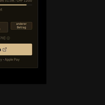
l bis 31.08.: CHF 1200
zt
F
anderer
Betrag
0
.70
]
n
ay • Apple Pay