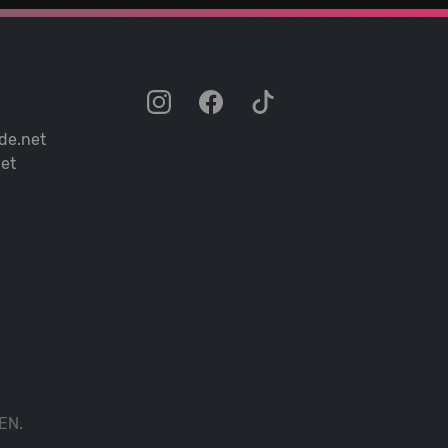
de.net
et
EN.