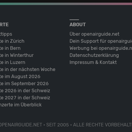
RTE
ABOUT
ttipps
Über openairguide.net
e in Zürich
Dein Support für openairgui
e in Bern
Werbung bei openairguide.n
e in Winterthur
Datenschutz­erklärung
e in Luzern
Impressum & Kontakt
te in der nächsten Woche
te im August 2026
te im September 2026
te 2026 in der Schweiz
te 2027 in der Schweiz
nzerte im Überblick
OPENAIRGUIDE.NET • SEIT 2005 • ALLE RECHTE VORBEHALT