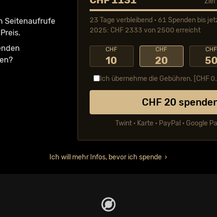
CHF 1131
Zie
23 Tage verbleibend • 61 Spenden bis jet
n Seiten­aufrufe
2025: CHF 2333 von 2500 erreicht
Preis.
fenden
CHF
CHF
CH
10
20
5
ken?
Ich übernehme die Gebühren. [CHF
0
CHF
20
spende
Twint • Karte • PayPal • Google P
Ich will mehr Infos, bevor ich spende