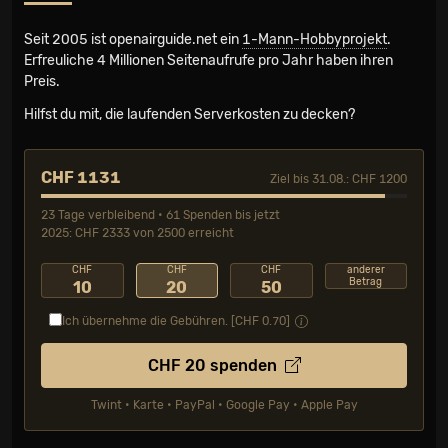
Seit 2005 ist openairguide.net ein
1-Mann-Hobbyprojekt
.
Erfreuliche 4 Millionen Seiten­aufrufe pro Jahr haben ihren
Preis.
Hilfst du mit, die laufenden Serverkosten zu decken?
CHF 1131
Ziel bis 31.08.: CHF 1200
23 Tage verbleibend • 61 Spenden bis jetzt
2025: CHF 2333 von 2500 erreicht
CHF
CHF
CHF
anderer
Betrag
10
20
50
Ich übernehme die Gebühren. [CHF
0.70
]
CHF
20
spenden
Twint • Karte • PayPal • Google Pay • Apple Pay