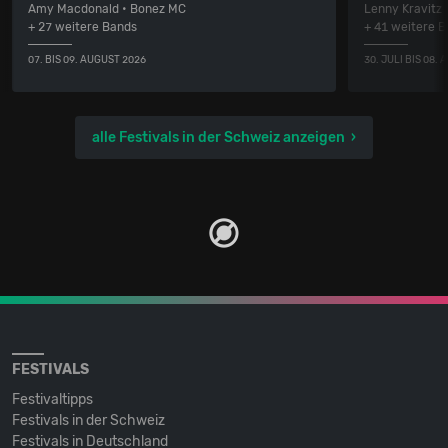
Amy Macdonald • Bonez MC
Lenny Kravitz
+ 27 weitere Bands
+ 41 weitere 
07. BIS 09. AUGUST 2026
30. JULI BIS 08.
alle Festivals in der Schweiz anzeigen
FESTIVALS
Festivaltipps
Festivals in der Schweiz
Festivals in Deutschland