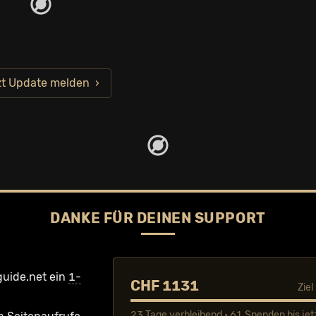
zt Update melden
DANKE FÜR DEINEN SUPPORT
guide.net ein
1-
CHF 1131
Zie
23 Tage verbleibend • 61 Spenden bis jet