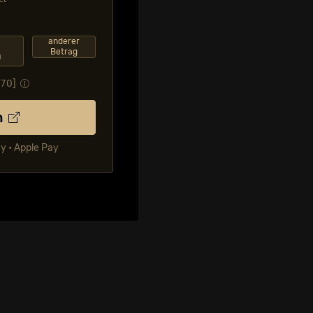
F
anderer
Betrag
0
.70
]
n
ay • Apple Pay