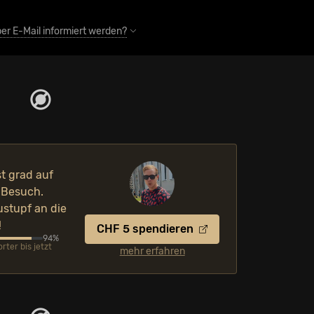
er E-Mail informiert werden?
st grad auf
 Besuch.
ustupf an die
!
CHF 5 spendieren
94%
ter bis jetzt
mehr erfahren