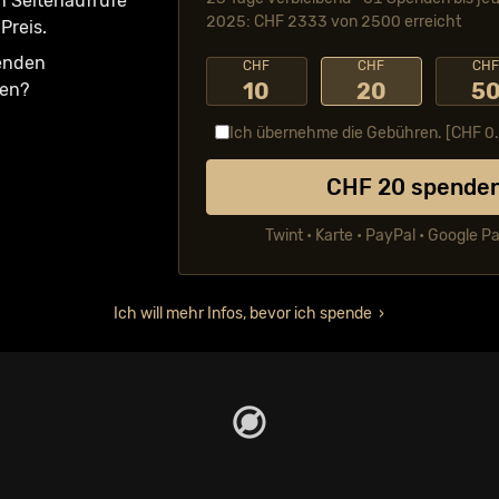
n Seiten­aufrufe
2025: CHF 2333 von 2500 erreicht
Preis.
fenden
CHF
CHF
CH
10
20
5
ken?
Ich übernehme die Gebühren. [CHF
0
CHF
20
spende
Twint • Karte • PayPal • Google P
Ich will mehr Infos, bevor ich spende