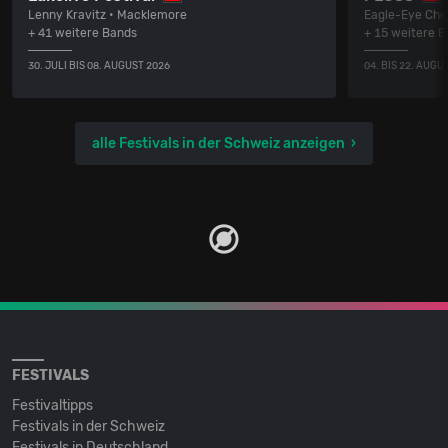
Lenny Kravitz • Macklemore
Eagle-Eye Cher
+ 41 weitere Bands
+ 15 weitere 
30. JULI BIS 08. AUGUST 2026
04. BIS 22. AUGU
alle Festivals in der Schweiz anzeigen
FESTIVALS
Festivaltipps
Festivals in der Schweiz
Festivals in Deutschland