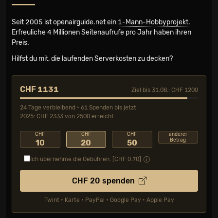
Seit 2005 ist openairguide.net ein
1-Mann-Hobbyprojekt
.
Erfreuliche 4 Millionen Seiten­aufrufe pro Jahr haben ihren
Preis.
Hilfst du mit, die laufenden Serverkosten zu decken?
CHF 1131
Ziel bis 31.08.: CHF 1200
24 Tage verbleibend • 61 Spenden bis jetzt
2025: CHF 2333 von 2500 erreicht
CHF
CHF
CHF
anderer
Betrag
10
20
50
Ich übernehme die Gebühren. [CHF
0.70
]
CHF
20
spenden
Twint • Karte • PayPal • Google Pay • Apple Pay