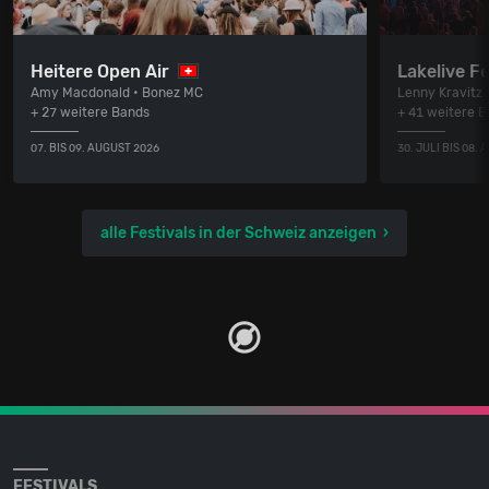
Heitere Open Air
Lakelive Fe
Amy Macdonald • Bonez MC
Lenny Kravitz
+ 27 weitere Bands
+ 41 weitere 
07. BIS 09. AUGUST 2026
30. JULI BIS 08.
alle Festivals in der Schweiz anzeigen
FESTIVALS