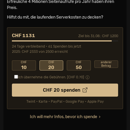
Erfreuliche 4 Millionen Seiten­aufrufe pro Jahr haben ihren
Preis.
Hilfst du mit, die laufenden Serverkosten zu decken?
CHF 1131
Ziel bis 31.08.: CHF 1200
24 Tage verbleibend • 61 Spenden bis jetzt
2025: CHF 2333 von 2500 erreicht
CHF
CHF
CHF
anderer
Betrag
10
20
50
Ich übernehme die Gebühren. [CHF
0.70
]
CHF
20
spenden
Twint • Karte • PayPal • Google Pay • Apple Pay
Ich will mehr Infos, bevor ich spende