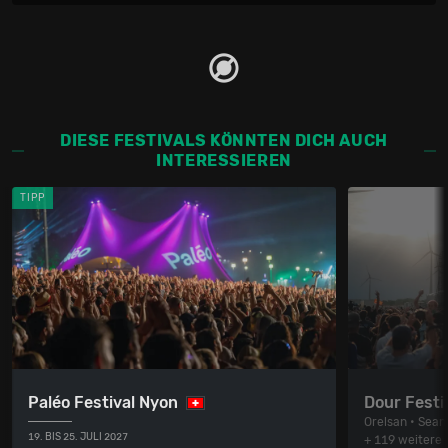
DIESE FESTIVALS KÖNNTEN DICH AUCH
INTERESSIEREN
TIPP
Paléo Festival Nyon
Dour Festi
Orelsan • Sean
19. BIS 25. JULI 2027
+ 119 weitere