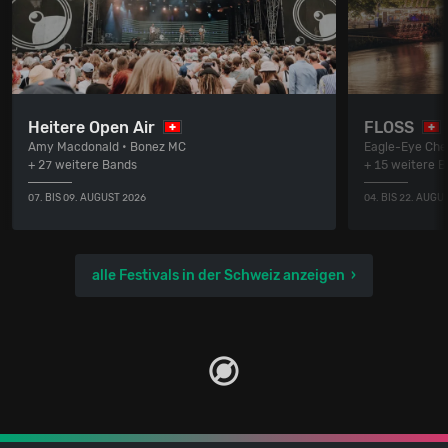
Heitere Open Air
FLOSS
Amy Macdonald • Bonez MC
Eagle-Eye Cher
+ 27 weitere Bands
+ 15 weitere 
07. BIS 09. AUGUST 2026
04. BIS 22. AUGU
alle Festivals in der Schweiz anzeigen