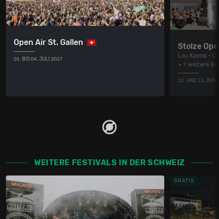
Open Air St. Gallen
Stolze Ope
Lou Kaena • Ca
01. BIS 04. JULI 2027
+ 7 weitere Ba
12. UND 13. JUNI
WEITERE FESTIVALS IN DER SCHWEIZ
GRATIS