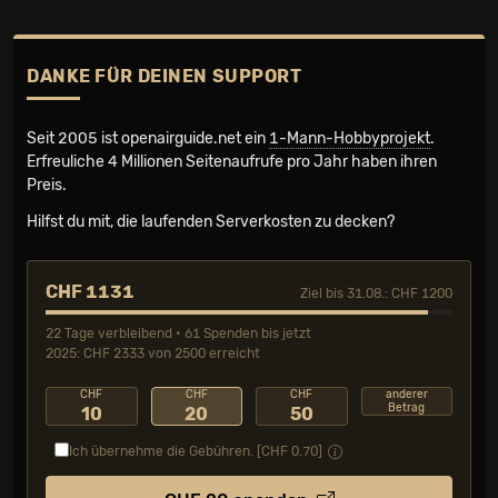
DANKE FÜR DEINEN SUPPORT
Seit 2005 ist openairguide.net ein
1-Mann-Hobbyprojekt
.
Erfreuliche 4 Millionen Seiten­aufrufe pro Jahr haben ihren
Preis.
Hilfst du mit, die laufenden Serverkosten zu decken?
CHF 1131
Ziel bis 31.08.: CHF 1200
22 Tage verbleibend • 61 Spenden bis jetzt
2025: CHF 2333 von 2500 erreicht
CHF
CHF
CHF
anderer
Betrag
10
20
50
Ich übernehme die Gebühren. [CHF
0.70
]