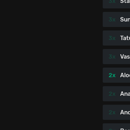
3x
Sta
3x
Sun
3x
Tat
3x
Va
2x
Alo
2x
Ana
2x
And