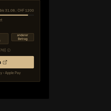
l bis 31.08.: CHF 1200
zt
F
anderer
Betrag
0
.70
]
n
ay • Apple Pay