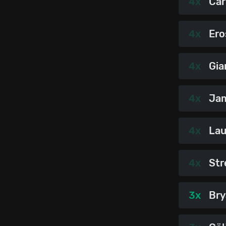
4x
Car
4x
Ero
4x
Gia
4x
Jam
4x
Lau
4x
Str
3x
Bry