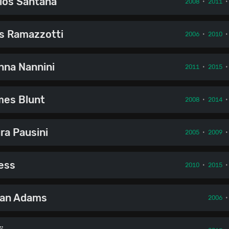
los Santana
2008
•
2011
s Ramazzotti
2006
•
2010
nna Nannini
2011
•
2015
es Blunt
2008
•
2014
ra Pausini
2005
•
2009
ess
2010
•
2015
an Adams
2006