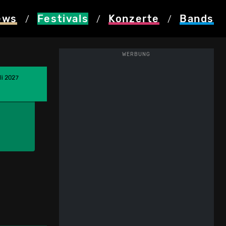
ews
Festivals
Konzerte
Bands
/
/
/
WERBUNG
li 2027