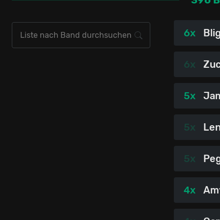
6x
Bli
6x
Zu
5x
Jam
5x
Len
5x
Pe
4x
Am