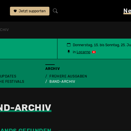
N
Jetzt supporten
CHIV
Donnerstag, 15. bis Sonntag, 25. Ju
in
Locarno
ARCHIV
 UPDATES
FRÜHERE AUSGABEN
HE FESTIVALS
BAND-ARCHIV
ND-ARCHIV
BANDS GEFUNDEN