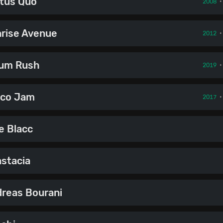
tus Quo
2008
rise Avenue
2012
um Rush
2019
sco Jam
2017
e Blacc
stacia
reas Bourani