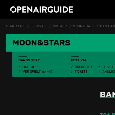
STARTSEITE
FESTIVALS
SCHWEIZ
MOON&STARS
BAND-AR
MOON&STARS
BANDS 2027
FESTIVAL
LINE-UP
ÜBERBLICK
LETZTE
WER SPIELT WANN?
TICKETS
ÄHNLIC
BA
396 