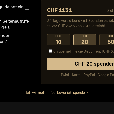
guide.net ein
1-
CHF 1131
Zie
24 Tage verbleibend • 61 Spenden bis jet
n Seiten­aufrufe
2025: CHF 2333 von 2500 erreicht
Preis.
fenden
CHF
CHF
CH
10
20
5
ken?
Ich übernehme die Gebühren. [CHF
0
CHF
20
spende
Twint • Karte • PayPal • Google P
Ich will mehr Infos, bevor ich spende