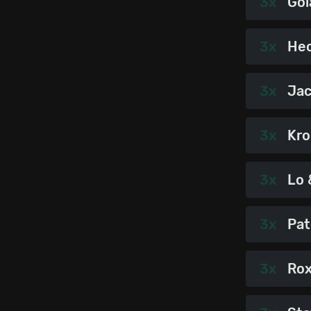
3x
Göl
3x
He
3x
Jac
3x
Kro
3x
Lo 
3x
Pat
3x
Rox