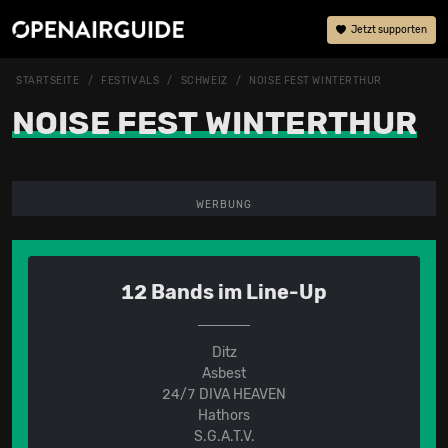
Jetzt supporten
STARTSEITE
FESTIVALS
SCHWEIZ
NOISE FEST WINTERTHUR
NOISE FEST WINTERTHUR
WERBUNG
12 Bands im Line-Up
Ditz
Asbest
24/7 DIVA HEAVEN
Hathors
S.G.A.T.V.