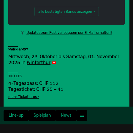
alle bestätigten Bands anzeigen ›
Updates zum Festival bequem per E-Mail erhalten?
WANN & WO?
Mittwoch, 29. Oktober bis Samstag, 01. November
2025
in
Winterthur
TICKETS
4-Tagespass: CHF 112
Tagesticket: CHF 25 ‒ 41
mehr Ticketinfos ›
Line-up
Spielplan
News