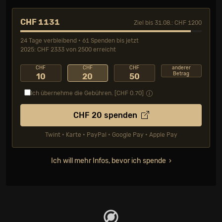
CHF 1131
Ziel bis 31.08.: CHF 1200
24 Tage verbleibend • 61 Spenden bis jetzt
2025: CHF 2333 von 2500 erreicht
CHF
CHF
CHF
anderer
Betrag
10
20
50
Ich übernehme die Gebühren. [CHF
0.70
]
CHF
20
spenden
Twint • Karte • PayPal • Google Pay • Apple Pay
Ich will mehr Infos, bevor ich spende