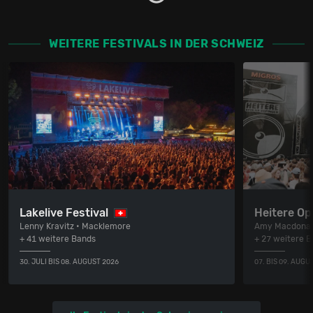
WEITERE FESTIVALS IN DER SCHWEIZ
Lakelive Festival
Heitere Op
Lenny Kravitz • Macklemore
Amy Macdonal
+ 41 weitere Bands
+ 27 weitere 
30. JULI BIS 08. AUGUST 2026
07. BIS 09. AUGU