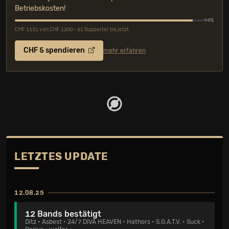
Betriebskosten!
94%
CHF 1131 von CHF 1200 • 61 Supporter bis jetzt
CHF 5 spendieren
mehr erfahren
LETZTES UPDATE
12.08.25
12 Bands bestätigt
Ditz
•
Asbest
•
24/7 DIVA HEAVEN
•
Hathors
•
S.G.A.T.V.
•
Suck
•