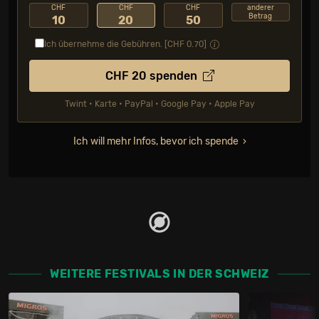
CHF
CHF
CHF
anderer
Betrag
10
20
50
Ich übernehme die Gebühren. [CHF
0.70
]
CHF
20
spenden
Twint • Karte • PayPal • Google Pay • Apple Pay
Ich will mehr Infos, bevor ich spende
WEITERE FESTIVALS IN DER SCHWEIZ