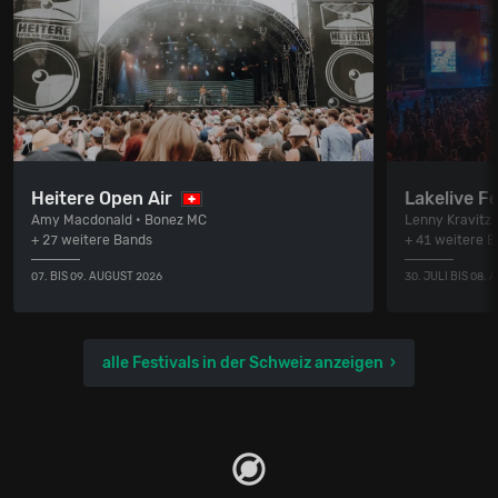
Heitere Open Air
Lakelive Fe
Amy Macdonald • Bonez MC
Lenny Kravitz
+ 27 weitere Bands
+ 41 weitere 
07. BIS 09. AUGUST 2026
30. JULI BIS 08.
alle Festivals in der Schweiz anzeigen