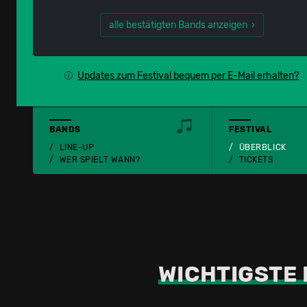
alle bestätigten Bands anzeigen ›
Updates zum Festival bequem per E-Mail erhalten?
BANDS
FESTIVAL
LINE-UP
ÜBERBLICK
WER SPIELT WANN?
TICKETS
WICHTIGSTE 