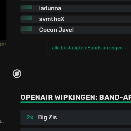
ladunna
svmthoX
Cocon Javel
den
alle bestätigten Bands anzeigen
OPENAIR WIPKINGEN:
BAND-A
2x
Big Zis
u,