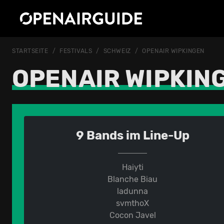
STARTSEITE
FESTIVALS
SCHWEIZ
OPENAIR WIPKINGEN
OPENAIR WIPKIN
9 Bands im Line-Up
Haiyti
Blanche Biau
ladunna
svmthoX
Cocon Javel