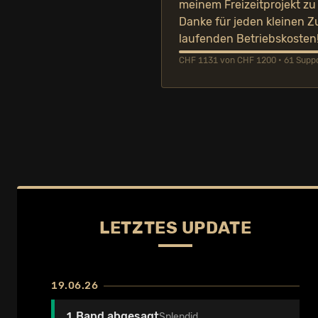
meinem Freizeitprojekt zu
Danke für jeden kleinen Z
laufenden Betriebskosten
CHF 1131 von CHF 1200 • 61 Suppor
LETZTES UPDATE
19.06.26
1 Band abgesagt
Splendid