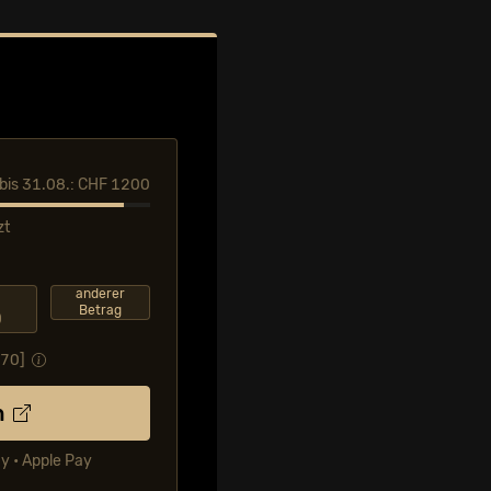
l bis 31.08.: CHF 1200
zt
F
anderer
Betrag
0
.70
]
n
ay • Apple Pay