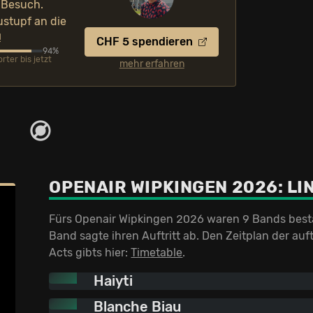
 Besuch.
ustupf an die
!
CHF 5 spendieren
94%
ter bis jetzt
mehr erfahren
OPENAIR WIPKINGEN 2026:
LI
Fürs Openair Wipkingen 2026 waren 9 Bands bestä
Band sagte ihren Auftritt ab. Den Zeitplan der au
Acts gibts hier:
Timetable
.
Haiyti
Blanche Biau