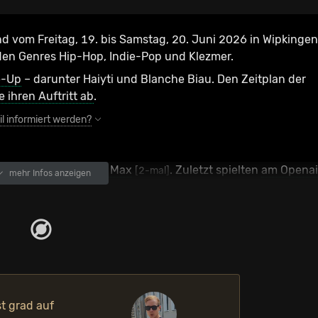
nd vom Freitag, 19. bis Samstag, 20. Juni 2026 in Wipkingen
 den Genres Hip-Hop, Indie-Pop und Klezmer.
e-Up
– darunter Haiyti und Blanche Biau. Den Zeitplan der
e ihren Auftritt ab
.
l informiert werden?
und
Laurent & Max
.
Zuletzt spielten
am Openai
2-mal]
[2-mal]
mehr Infos anzeigen
 Sentence. Supervisor.
st grad auf