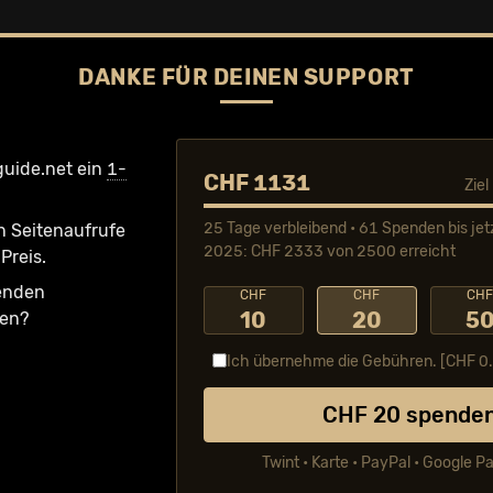
DANKE FÜR DEINEN SUPPORT
guide.net ein
1-
CHF 1131
Zie
25 Tage verbleibend • 61 Spenden bis jet
n Seiten­aufrufe
2025: CHF 2333 von 2500 erreicht
Preis.
fenden
CHF
CHF
CH
10
20
5
ken?
Ich übernehme die Gebühren. [CHF
0
CHF
20
spende
Twint • Karte • PayPal • Google P