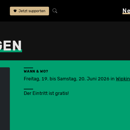
N
Jetzt supporten
GEN
WANN & WO?
Freitag, 19. bis Samstag, 20. Juni 2026
in
Wipki
Der Eintritt ist gratis!