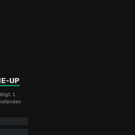
NE-UP
tigt. 1
ftretenden