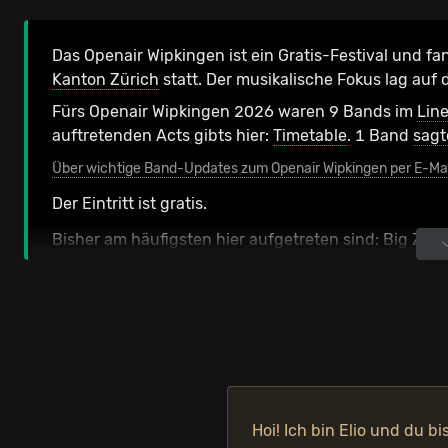
Das Openair Wipkingen ist ein Gratis-Festival und fa
Kanton Zürich
statt.
Der musikalische Fokus lag auf
Fürs Openair Wipkingen 2026 waren 9 Bands im
Lin
auftretenden Acts gibts hier:
Timetable
. 1 Band
sagt
Über wichtige Band-Updates zum Openair Wipkingen per E-Mai
Der Eintritt ist gratis.
Bisher am häufigsten hier aufgetreten sind:
Big Zis
[
Wipkingen 2025
u.a. Ikan Hyu, Dino Brandão und One
OFFIZIELLE FESTIVALKANÄLE
Hoi! Ich bin Elio und du bi