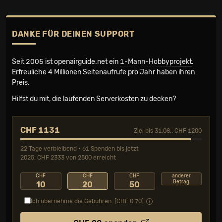
DANKE FÜR DEINEN SUPPORT
Seit 2005 ist openairguide.net ein
1-Mann-Hobbyprojekt
.
Erfreuliche 4 Millionen Seiten­aufrufe pro Jahr haben ihren
Preis.
Hilfst du mit, die laufenden Serverkosten zu decken?
CHF 1131
Ziel bis 31.08.: CHF 1200
22 Tage verbleibend • 61 Spenden bis jetzt
2025: CHF 2333 von 2500 erreicht
CHF
CHF
CHF
anderer
Betrag
10
20
50
Ich übernehme die Gebühren. [CHF
0.70
]