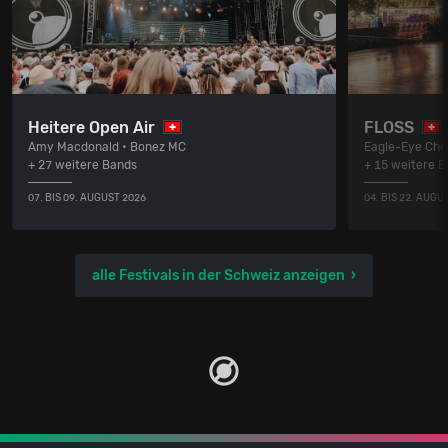
Heitere Open Air
FLOSS
Amy Macdonald • Bonez MC
Eagle-Eye Cher
+ 27 weitere Bands
+ 15 weitere 
07. BIS 09. AUGUST 2026
04. BIS 22. AUGU
alle Festivals in der Schweiz anzeigen