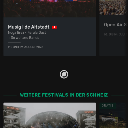
Open Air St
Musig i de Altstadt
Noga Erez • Kerala Dust
01. BIS 04. JULI 
+ 36 weitere Bands
28. UND 29. AUGUST 2026
WEITERE FESTIVALS IN DER SCHWEIZ
GRATIS