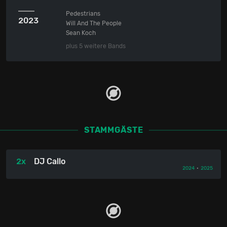
Pedestrians
2023
Will And The People
Sean Koch
plus 5 weitere Bands
STAMMGÄSTE
2x
DJ Callo
2024
•
2025