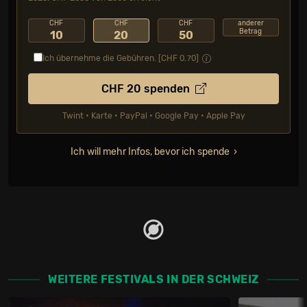
CHF
CHF
CHF
anderer
Betrag
10
20
50
Ich übernehme die Gebühren. [CHF
0.70
]
CHF
20
spenden
Twint • Karte • PayPal • Google Pay • Apple Pay
Ich will mehr Infos, bevor ich spende
WEITERE FESTIVALS IN DER SCHWEIZ