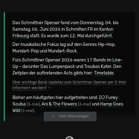
Das Schmittner Openair fand vom Donnerstag, 04. bis
Samstag, 06. Juni 2026 in Schmitten FR im
Kanton
Fribourg
statt. Es wurde zum 12. Mal durchgeführt.
Der musikalische Fokus lag auf den Genres Hip-Hop,
Mundart-Pop und Mundart-Rock.
Fürs Schmittner Openair 2026 waren 17 Bands im
Line-
Up
– darunter Das Lumpenpack und Troubas Kater. Den
Zeitplan der auftretenden Acts gibts hier:
Timetable
.
Über wichtige Band-Updates zum Schmittner Openair per E-Mail
informiert werden?
Bisher am häufigsten hier aufgetreten sind:
DJ Funky
Soulsa
,
Ani & The Flowers
und
Hamp Goes
[3-mal]
[2-mal]
Wild
.
[2-mal]
mehr Infos anzeigen
Zuletzt spielten
am Schmittner Openair 2024
u.a. Roman
Nowka's Hot 3 & Stephan Eicher spielen Mani Matter, Ikan
Hyu und KT Gorique.