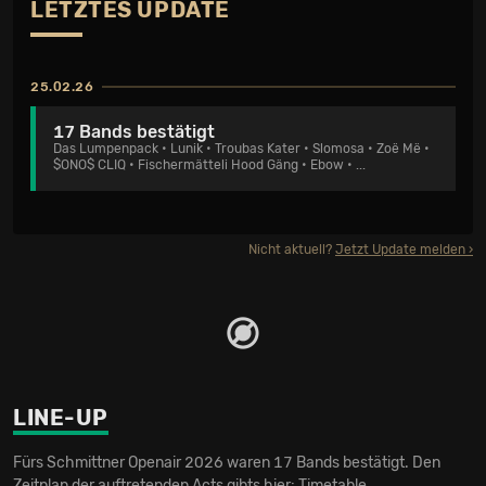
LETZTES UPDATE
25.02.26
17 Bands bestätigt
Das Lumpenpack
•
Lunik
•
Troubas Kater
•
Slomosa
•
Zoë Më
•
$ONO$ CLIQ
•
Fischermätteli Hood Gäng
•
Ebow
• ...
Nicht aktuell?
Jetzt Update melden
LINE-UP
Fürs Schmittner Openair 2026 waren 17 Bands bestätigt. Den
Zeitplan der auftretenden Acts gibts hier:
Timetable
.