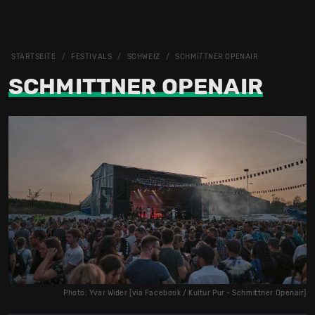
STARTSEITE
FESTIVALS
SCHWEIZ
SCHMITTNER OPENAIR
SCHMITTNER OPENAIR
Photo: Yvar Wider [via Facebook / Kultur Pur - Schmittner Openair]