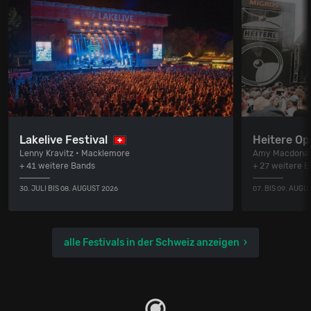
Lakelive Festival
Heitere Op
Lenny Kravitz • Macklemore
Amy Macdonal
+ 41 weitere Bands
+ 27 weitere 
30. JULI BIS 08. AUGUST 2026
07. BIS 09. AUGU
alle Festivals in der Schweiz anzeigen