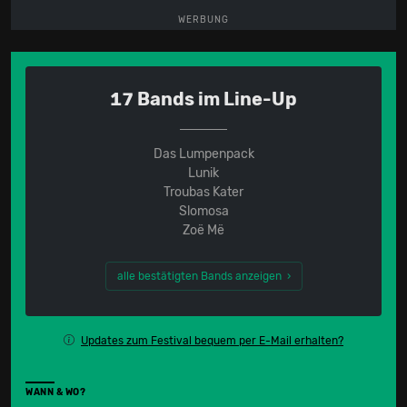
WERBUNG
17 Bands im Line-Up
Das Lumpenpack
Lunik
Troubas Kater
Slomosa
Zoë Më
alle bestätigten Bands anzeigen ›
Updates zum Festival bequem per E-Mail erhalten?
WANN & WO?