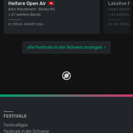
Heitere Open Air
Lakelive Fe
Amy Macdonald • Bonez MC
Lenny Kravitz
+ 27 weitere Bands
+ 41 weitere 
07. BIS 09. AUGUST 2026
30. JULI BIS 08.
alle Festivals in der Schweiz anzeigen
FESTIVALS
Festivaltipps
Festivals in der Schweiz