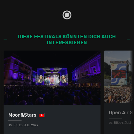
DIESE FESTIVALS KÖNNTEN DICH AUCH
INTERESSIEREN
Open Air St
Moon&Stars
01. BIS 04. JULI 
15. BIS 25. JULI 2027