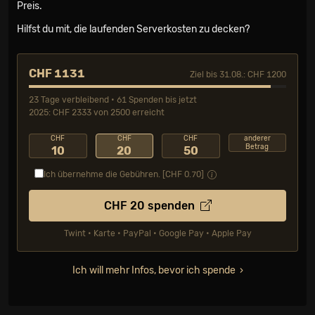
Preis.
Hilfst du mit, die laufenden Serverkosten zu decken?
CHF 1131
Ziel bis 31.08.: CHF 1200
23 Tage verbleibend • 61 Spenden bis jetzt
2025: CHF 2333 von 2500 erreicht
CHF
CHF
CHF
anderer
Betrag
10
20
50
Ich übernehme die Gebühren. [CHF
0.70
]
CHF
20
spenden
Twint • Karte • PayPal • Google Pay • Apple Pay
Ich will mehr Infos, bevor ich spende