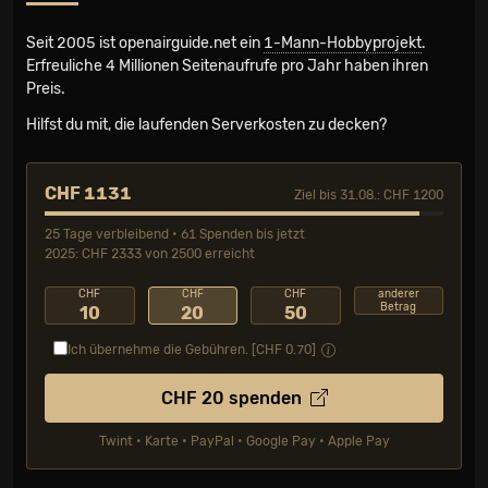
Seit 2005 ist openairguide.net ein
1-Mann-Hobbyprojekt
.
Erfreuliche 4 Millionen Seiten­aufrufe pro Jahr haben ihren
Preis.
Hilfst du mit, die laufenden Serverkosten zu decken?
CHF 1131
Ziel bis 31.08.: CHF 1200
25 Tage verbleibend • 61 Spenden bis jetzt
2025: CHF 2333 von 2500 erreicht
CHF
CHF
CHF
anderer
Betrag
10
20
50
Ich übernehme die Gebühren. [CHF
0.70
]
CHF
20
spenden
Twint • Karte • PayPal • Google Pay • Apple Pay