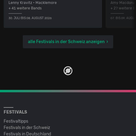
Lenny Kravitz • Macklemore
Amy Macdonal
+ 41 weitere Bands
+ 27 weitere 
30. JULI BIS 08. AUGUST 2026
07. BIS 09. AUGU
alle Festivals in der Schweiz anzeigen
FESTIVALS
Festivaltipps
Festivals in der Schweiz
Festivals in Deutschland