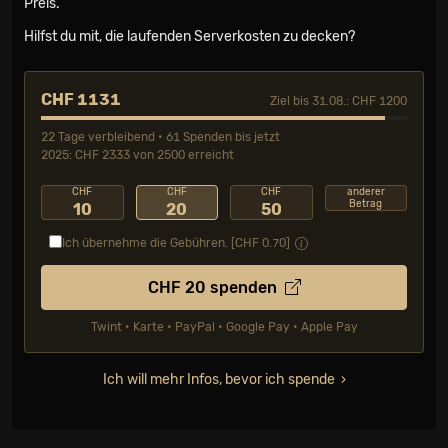
Preis.
Hilfst du mit, die laufenden Serverkosten zu decken?
CHF 1131
Ziel bis 31.08.: CHF 1200
22 Tage verbleibend • 61 Spenden bis jetzt
2025: CHF 2333 von 2500 erreicht
CHF
CHF
CHF
anderer
Betrag
10
20
50
Ich übernehme die Gebühren. [CHF
0.70
]
CHF
20
spenden
Twint • Karte • PayPal • Google Pay • Apple Pay
Ich will mehr Infos, bevor ich spende