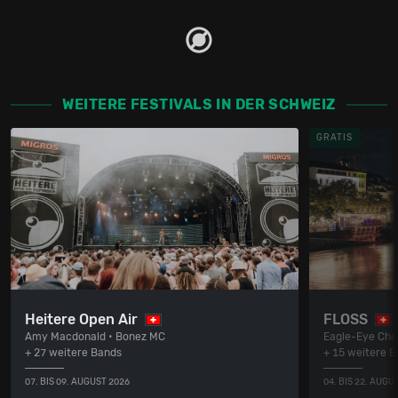
WEITERE FESTIVALS IN DER SCHWEIZ
GRATIS
Heitere Open Air
FLOSS
Amy Macdonald • Bonez MC
Eagle-Eye Cher
+ 27 weitere Bands
+ 15 weitere 
07. BIS 09. AUGUST 2026
04. BIS 22. AUGU