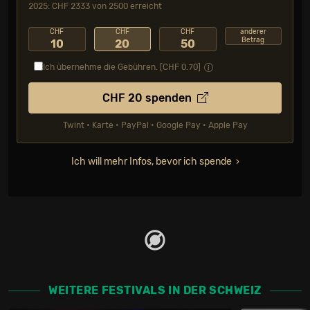
2025: CHF 2333 von 2500 erreicht
CHF
CHF
CHF
anderer
Betrag
10
20
50
Ich übernehme die Gebühren. [CHF
0.70
]
CHF
20
spenden
Twint • Karte • PayPal • Google Pay • Apple Pay
Ich will mehr Infos, bevor ich spende
WEITERE FESTIVALS IN DER SCHWEIZ