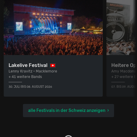
Lakelive Festival
Heitere Op
Lenny Kravitz • Macklemore
Amy Macdonal
+ 41 weitere Bands
+ 27 weitere 
30. JULI BIS 08. AUGUST 2026
07. BIS 09. AUGU
alle Festivals in der Schweiz anzeigen