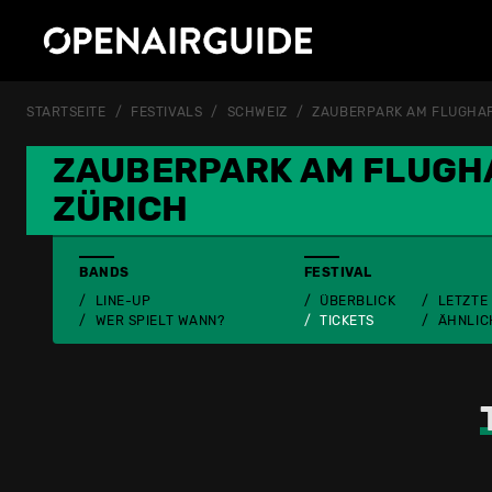
STARTSEITE
FESTIVALS
SCHWEIZ
ZAUBERPARK AM FLUGHAF
ZAUBERPARK AM FLUGH
ZÜRICH
BANDS
FESTIVAL
LINE-UP
ÜBERBLICK
LETZTE
WER SPIELT WANN?
TICKETS
ÄHNLIC