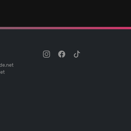
de.net
et