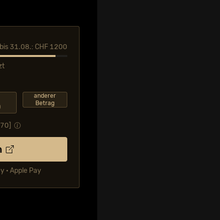
l bis 31.08.: CHF 1200
zt
F
anderer
Betrag
0
.70
]
n
ay • Apple Pay