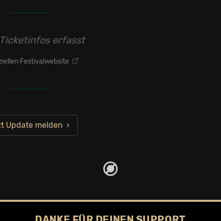
Ticketinfos erfasst
iziellen Festivalwebsite
zt Update melden
DANKE FÜR DEINEN SUPPORT