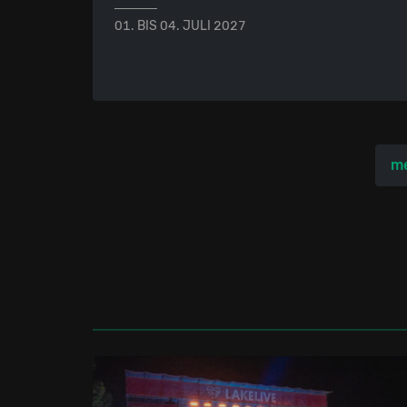
01. BIS 04. JULI 2027
me