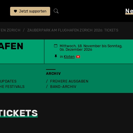
N
Jetzt supporten
EN ZÜRICH
ZAUBERPARK AM FLUGHAFEN ZÜRICH 2026: TICKETS
AFEN
Mittwoch, 18. November bis Sonntag,
06. Dezember 2026
in
Kloten
ARCHIV
 UPDATES
FRÜHERE AUSGABEN
HE FESTIVALS
BAND-ARCHIV
TICKETS