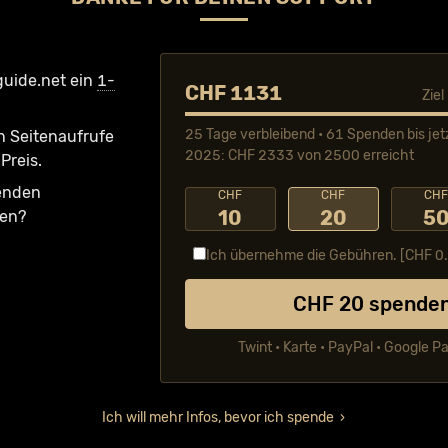
guide.net ein
1-
CHF 1131
Zie
25 Tage verbleibend • 61 Spenden bis jet
n Seiten­aufrufe
2025: CHF 2333 von 2500 erreicht
Preis.
fenden
CHF
CHF
CH
10
20
5
ken?
Ich übernehme die Gebühren. [CHF
0
CHF
20
spende
Twint • Karte • PayPal • Google P
Ich will mehr Infos, bevor ich spende