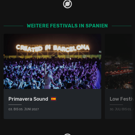
WEITERE FESTIVALS IN SPANIEN
Primavera Sound
Low Festiv
03. BIS 05. JUNI 2027
30. JULI BIS 01.