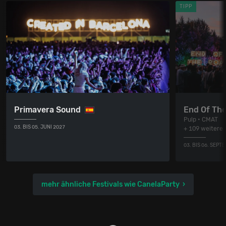
TIPP
Primavera Sound
End Of The
Pulp • CMAT
03. BIS 05. JUNI 2027
+ 109 weitere
03. BIS 06. SEPT
mehr ähnliche Festivals wie CanelaParty