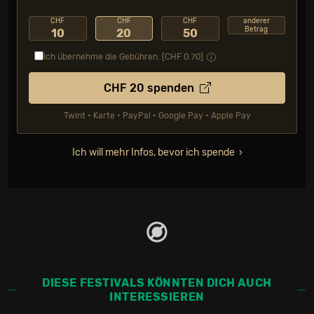
CHF
CHF
CHF
anderer
Betrag
10
20
50
Ich übernehme die Gebühren. [CHF
0.70
]
CHF
20
spenden
Twint • Karte • PayPal • Google Pay • Apple Pay
Ich will mehr Infos, bevor ich spende
DIESE FESTIVALS KÖNNTEN DICH AUCH
INTERESSIEREN