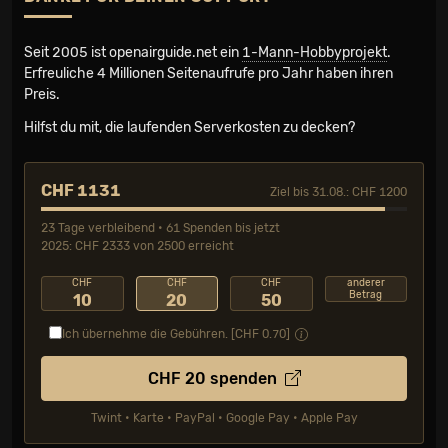
Seit 2005 ist openairguide.net ein
1-Mann-Hobbyprojekt
.
Erfreuliche 4 Millionen Seiten­aufrufe pro Jahr haben ihren
Preis.
Hilfst du mit, die laufenden Serverkosten zu decken?
CHF 1131
Ziel bis 31.08.: CHF 1200
23 Tage verbleibend • 61 Spenden bis jetzt
2025: CHF 2333 von 2500 erreicht
CHF
CHF
CHF
anderer
Betrag
10
20
50
Ich übernehme die Gebühren. [CHF
0.70
]
CHF
20
spenden
Twint • Karte • PayPal • Google Pay • Apple Pay