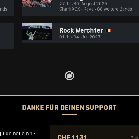
27. bis 30. August 2026
ands
Charli XCX • Raye
• 88 weitere Bands
Rock Werchter
01. bis 04. Juli 2027
DANKE FÜR DEINEN SUPPORT
guide.net ein
1-
CHF 1131
Zie