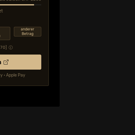
zt
F
anderer
Betrag
0
.70
]
n
ay • Apple Pay