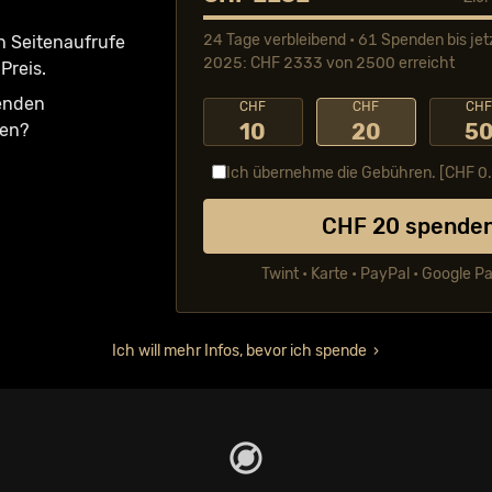
24 Tage verbleibend • 61 Spenden bis jet
n Seiten­aufrufe
2025: CHF 2333 von 2500 erreicht
Preis.
fenden
CHF
CHF
CH
10
20
5
ken?
Ich übernehme die Gebühren. [CHF
0
CHF
20
spende
Twint • Karte • PayPal • Google P
Ich will mehr Infos, bevor ich spende