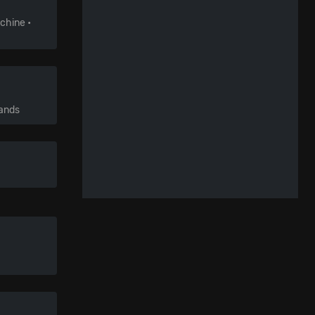
achine
•
Bands