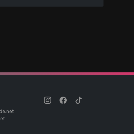
de.net
et