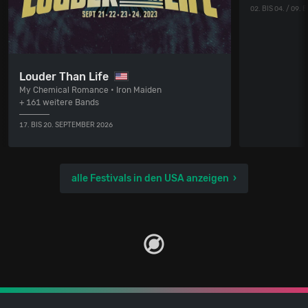
02. BIS 04. / 09.
Louder Than Life
My Chemical Romance • Iron Maiden
+ 161 weitere Bands
17. BIS 20. SEPTEMBER 2026
alle Festivals in den USA anzeigen