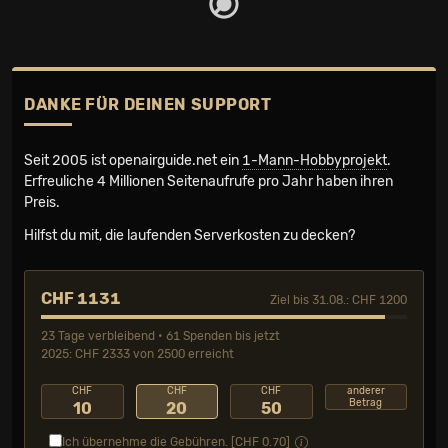
DANKE FÜR DEINEN SUPPORT
Seit 2005 ist openairguide.net ein
1-Mann-Hobbyprojekt
.
Erfreuliche 4 Millionen Seiten­aufrufe pro Jahr haben ihren
Preis.
Hilfst du mit, die laufenden Serverkosten zu decken?
CHF 1131
Ziel bis 31.08.: CHF 1200
23 Tage verbleibend • 61 Spenden bis jetzt
2025: CHF 2333 von 2500 erreicht
CHF
CHF
CHF
anderer
Betrag
10
20
50
Ich übernehme die Gebühren. [CHF
0.70
]