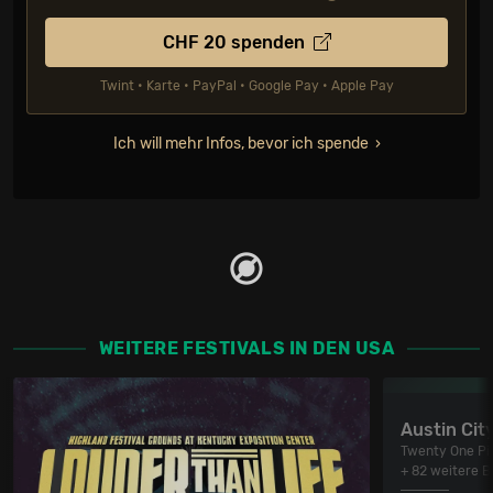
CHF
20
spenden
Twint • Karte • PayPal • Google Pay • Apple Pay
Ich will mehr Infos, bevor ich spende
WEITERE FESTIVALS IN DEN USA
Austin City
Twenty One Pil
+ 82 weitere 