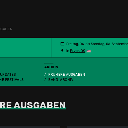
SGABEN
Freitag, 04. bis Sonntag, 06. Septemb
in
Pryor, OK
ARCHIV
 UPDATES
FRÜHERE AUSGABEN
HE FESTIVALS
BAND-ARCHIV
RE AUSGABEN