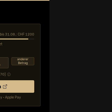
l bis 31.08.: CHF 1200
zt
F
anderer
Betrag
0
.70
]
n
ay • Apple Pay