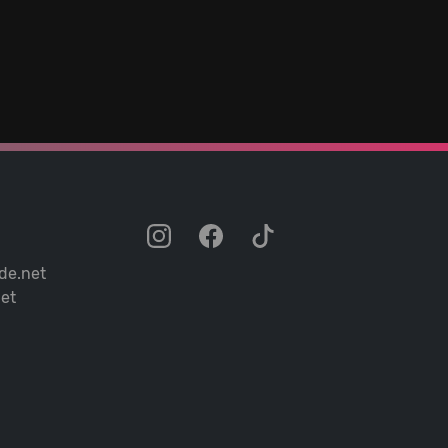
de.net
et