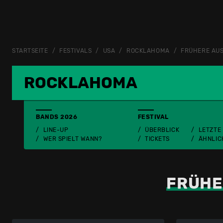
STARTSEITE
FESTIVALS
USA
ROCKLAHOMA
FRÜHERE AU
ROCKLAHOMA
BANDS 2026
FESTIVAL
LINE-UP
ÜBERBLICK
LETZTE
WER SPIELT WANN?
TICKETS
ÄHNLIC
FRÜHE