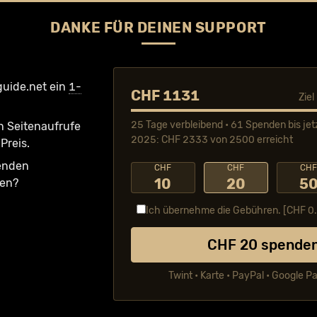
DANKE FÜR DEINEN SUPPORT
guide.net ein
1-
CHF 1131
Zie
25 Tage verbleibend • 61 Spenden bis jet
n Seiten­aufrufe
2025: CHF 2333 von 2500 erreicht
Preis.
fenden
CHF
CHF
CH
10
20
5
ken?
Ich übernehme die Gebühren. [CHF
0
CHF
20
spende
Twint • Karte • PayPal • Google P