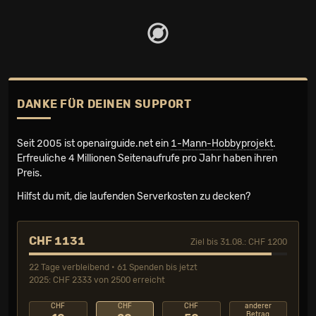
DANKE FÜR DEINEN SUPPORT
Seit 2005 ist openairguide.net ein
1-Mann-Hobbyprojekt
.
Erfreuliche 4 Millionen Seiten­aufrufe pro Jahr haben ihren
Preis.
Hilfst du mit, die laufenden Serverkosten zu decken?
CHF 1131
Ziel bis 31.08.: CHF 1200
22 Tage verbleibend • 61 Spenden bis jetzt
2025: CHF 2333 von 2500 erreicht
CHF
CHF
CHF
anderer
Betrag