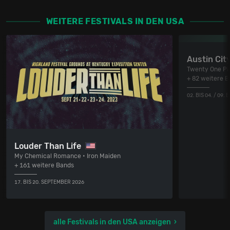
WEITERE FESTIVALS IN DEN USA
Austin City
Twenty One Pil
+ 82 weitere 
02. BIS 04. / 09.
Louder Than Life
My Chemical Romance • Iron Maiden
+ 161 weitere Bands
17. BIS 20. SEPTEMBER 2026
alle Festivals in den USA anzeigen