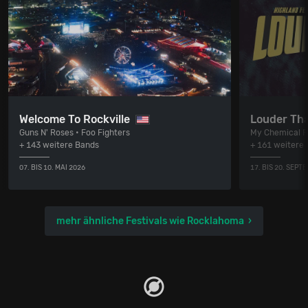
Welcome To Rockville
Louder Tha
Guns N' Roses • Foo Fighters
My Chemical R
+ 143 weitere Bands
+ 161 weitere
07. BIS 10. MAI 2026
17. BIS 20. SEPT
mehr ähnliche Festivals wie Rocklahoma