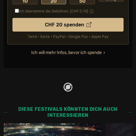
10
20
50
Ich übernehme die Gebühren. [CHF
0.70
]
CHF
20
spenden
Twint • Karte • PayPal • Google Pay • Apple Pay
Ich will mehr Infos, bevor ich spende
DIESE FESTIVALS KÖNNTEN DICH AUCH
INTERESSIEREN