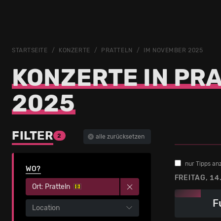
STARTSEITE
KONZERTE
PRATTELN
IM NOVEMBER 2025
KONZERTE IN PR
2025
FILTER
2
alle zurücksetzen
nur Tipps an
WO?
FREITAG, 1
Ort: Pratteln
F
Location