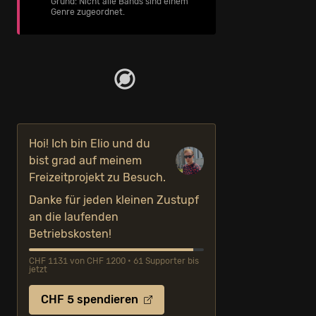
Grund: Nicht alle Bands sind einem
Genre zugeordnet.
Hoi! Ich bin Elio und du
bist grad auf meinem
Freizeitprojekt zu Besuch.
Danke für jeden kleinen Zustupf
an die laufenden
Betriebskosten!
CHF 1131 von CHF 1200 • 61 Supporter bis
jetzt
CHF 5 spendieren