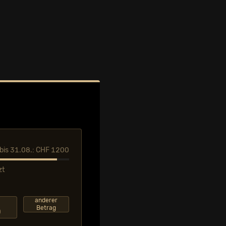
l bis 31.08.: CHF 1200
zt
F
anderer
Betrag
0