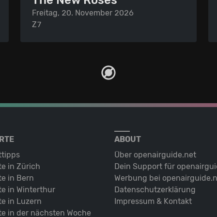
The New Roses
Freitag, 20. November 2026
Z7
RTE
ABOUT
ttipps
Über openairguide.net
e in Zürich
Dein Support für openairgui
e in Bern
Werbung bei openairguide.n
e in Winterthur
Datenschutz­erklärung
e in Luzern
Impressum & Kontakt
te in der nächsten Woche