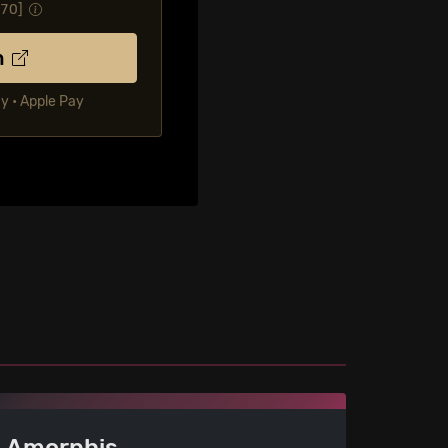
.70
]
n
ay • Apple Pay