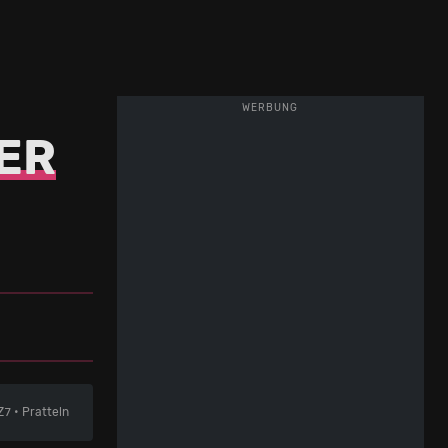
WERBUNG
ER
Z7 • Pratteln