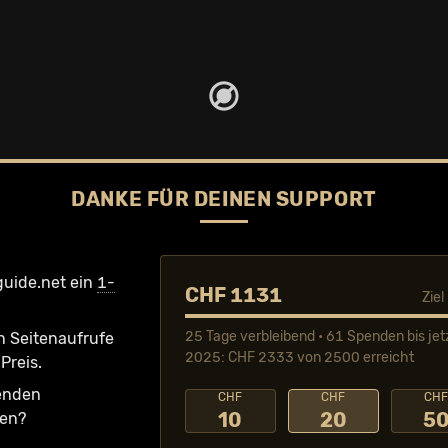
DANKE FÜR DEINEN SUPPORT
guide.net ein
1-
CHF 1131
Zie
25 Tage verbleibend • 61 Spenden bis jet
n Seiten­aufrufe
2025: CHF 2333 von 2500 erreicht
Preis.
fenden
CHF
CHF
CH
10
20
5
ken?