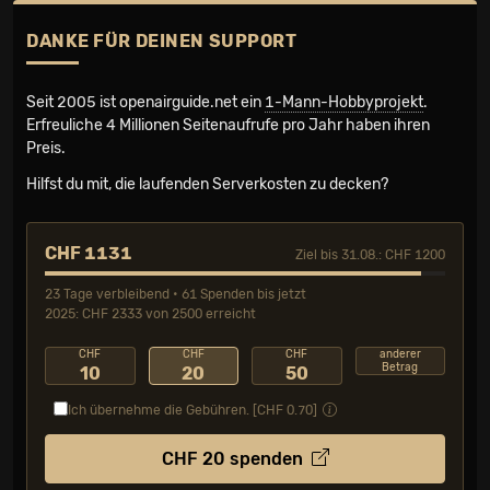
DANKE FÜR DEINEN SUPPORT
Seit 2005 ist openairguide.net ein
1-Mann-Hobbyprojekt
.
Erfreuliche 4 Millionen Seiten­aufrufe pro Jahr haben ihren
Preis.
Hilfst du mit, die laufenden Serverkosten zu decken?
CHF 1131
Ziel bis 31.08.: CHF 1200
23 Tage verbleibend • 61 Spenden bis jetzt
2025: CHF 2333 von 2500 erreicht
CHF
CHF
CHF
anderer
Betrag
10
20
50
Ich übernehme die Gebühren. [CHF
0.70
]
CHF
20
spenden