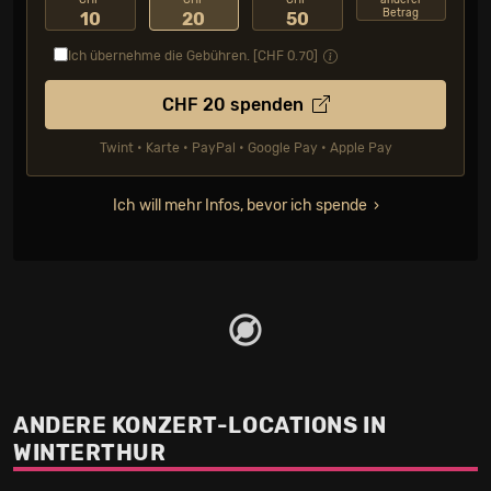
CHF
CHF
CHF
anderer
Betrag
10
20
50
Ich übernehme die Gebühren. [CHF
0.70
]
CHF
20
spenden
Twint • Karte • PayPal • Google Pay • Apple Pay
Ich will mehr Infos, bevor ich spende
ANDERE KONZERT-LOCATIONS IN
WINTERTHUR