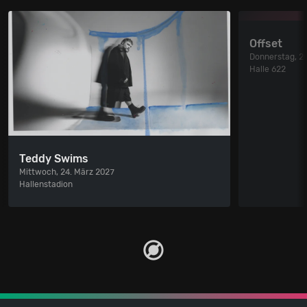
Offset
Donnerstag, 2
Halle 622
Teddy Swims
Mittwoch, 24. März 2027
Hallenstadion