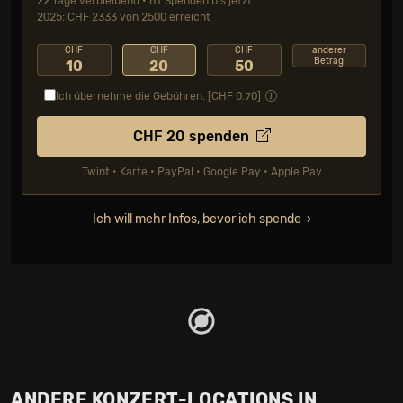
22 Tage verbleibend • 61 Spenden bis jetzt
2025: CHF 2333 von 2500 erreicht
CHF
CHF
CHF
anderer
Betrag
10
20
50
Ich übernehme die Gebühren. [CHF
0.70
]
CHF
20
spenden
Twint • Karte • PayPal • Google Pay • Apple Pay
Ich will mehr Infos, bevor ich spende
ANDERE KONZERT-LOCATIONS IN