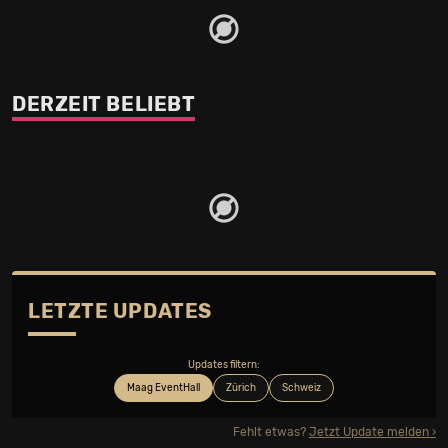
DERZEIT BELIEBT
LETZTE UPDATES
Updates filtern:
Maag EventHall
Zürich
Schweiz
Fehlt etwas?
Jetzt Update melden