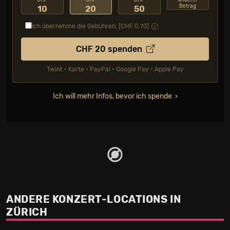
CHF
CHF
CHF
anderer
Betrag
10
20
50
Ich übernehme die Gebühren. [CHF
0.70
]
CHF
20
spenden
Twint • Karte • PayPal • Google Pay • Apple Pay
Ich will mehr Infos, bevor ich spende
ANDERE KONZERT-LOCATIONS IN
ZÜRICH