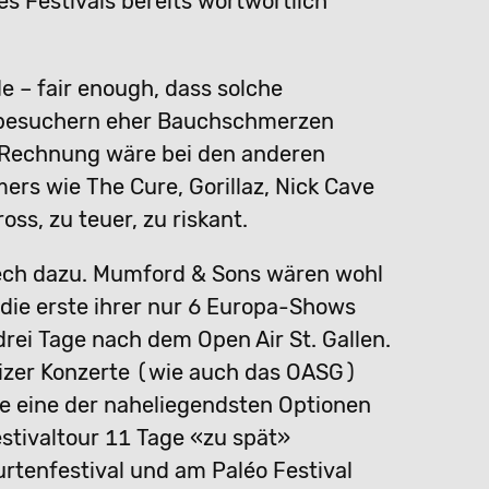
s Festivals bereits wortwörtlich
e – fair enough, dass solche
albesuchern eher Bauchschmerzen
-Rechnung wäre bei den anderen
ers wie The Cure, Gorillaz, Nick Cave
ss, zu teuer, zu riskant.
ch dazu. Mumford & Sons wären wohl
die erste ihrer nur 6 Europa-Shows
drei Tage nach dem Open Air St. Gallen.
eizer Konzerte (wie auch das OASG)
e eine der naheliegendsten Optionen
stivaltour 11 Tage «zu spät»
rtenfestival und am Paléo Festival