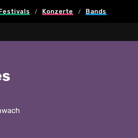
Festivals
Konzerte
Bands
/
/
es
chwach