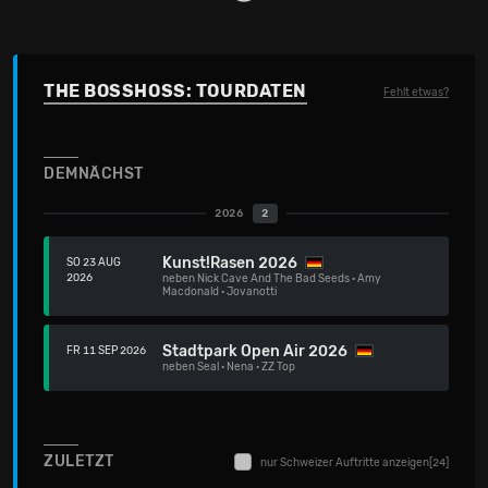
THE BOSSHOSS: TOURDATEN
Fehlt etwas?
DEMNÄCHST
2026
2
Kunst!Rasen 2026
SO 23 AUG
2026
neben
Nick Cave And The Bad Seeds
·
Amy
Macdonald
·
Jovanotti
Stadtpark Open Air 2026
FR 11 SEP 2026
neben
Seal
·
Nena
·
ZZ Top
ZULETZT
nur Schweizer Auftritte anzeigen
[24]