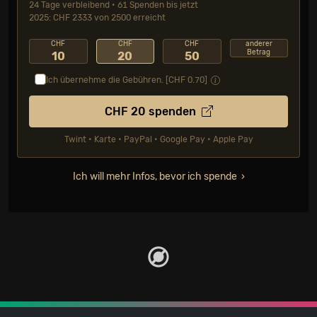
24 Tage verbleibend • 61 Spenden bis jetzt
2025: CHF 2333 von 2500 erreicht
CHF
CHF
CHF
anderer
Betrag
10
20
50
Ich übernehme die Gebühren. [CHF
0.70
]
CHF
20
spenden
Twint • Karte • PayPal • Google Pay • Apple Pay
Ich will mehr Infos, bevor ich spende