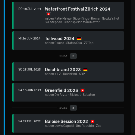
Waterfront Festival Zürich 2024
DO 18 JUL 2024
neben
Katie Melua
·
Gipsy Kings
·
Roman Nowka's Hot
3 & Stephan Eicher spielen Mani Matter
Tollwood 2024
MI 26 JUN 2024
neben
Clueso
·
Status Quo
·
ZZ Top
2023
2
Deichbrand 2023
SO 23 JUL 2023
neben
K.I.Z
·
Deichkind
·
SDP
Greenfield 2023
SA 10 JUN 2023
neben
Die Ärzte
·
Slipknot
·
Sabaton
2022
5
Baloise Session 2022
SA 29 OKT 2022
neben
Lewis Capaldi
·
OneRepublic
·
Zaz