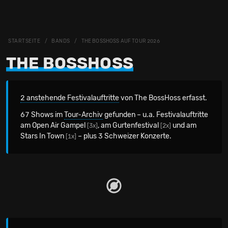
STARTSEITE
BANDS
THE BOSSHOSS AUF TOUR 2026
THE BOSSHOSS
2 anstehende Festivalauftritte
von The BossHoss erfasst.
67 Shows im
Tour-Archiv
gefunden – u.a. Festivalauftritte
am Open Air Gampel
, am Gurtenfestival
und am
[3x]
[2x]
Stars In Town
– plus 3 Schweizer Konzerte.
[1x]