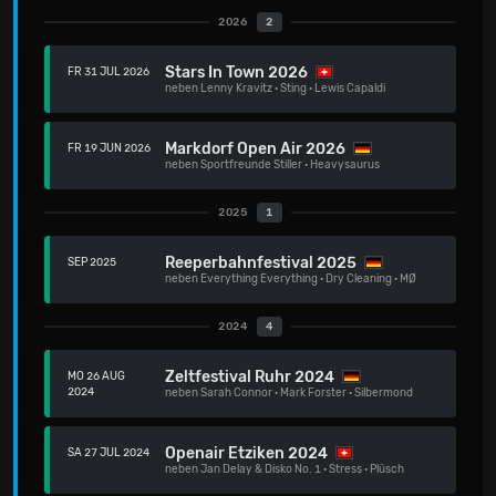
2026
2
Stars In Town 2026
FR 31 JUL 2026
neben
Lenny Kravitz
·
Sting
·
Lewis Capaldi
Markdorf Open Air 2026
FR 19 JUN 2026
neben
Sportfreunde Stiller
·
Heavysaurus
2025
1
Reeperbahnfestival 2025
SEP 2025
neben
Everything Everything
·
Dry Cleaning
·
MØ
2024
4
Zeltfestival Ruhr 2024
MO 26 AUG
2024
neben
Sarah Connor
·
Mark Forster
·
Silbermond
Openair Etziken 2024
SA 27 JUL 2024
neben
Jan Delay & Disko No. 1
·
Stress
·
Plüsch