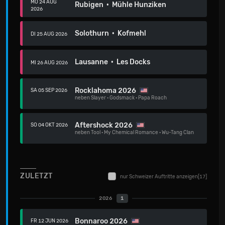
MO 24 AUG
Rubigen · Mühle Hunziken
2026
Solothurn · Kofmehl
DI 25 AUG 2026
Lausanne · Les Docks
MI 26 AUG 2026
Rocklahoma 2026
SA 05 SEP 2026
neben
Slayer
·
Godsmack
·
Papa Roach
Aftershock 2026
SO 04 OKT 2026
neben
Tool
·
My Chemical Romance
·
Wu-Tang Clan
ZULETZT
nur Schweizer Auftritte anzeigen
[17]
2026
1
Bonnaroo 2026
FR 12 JUN 2026