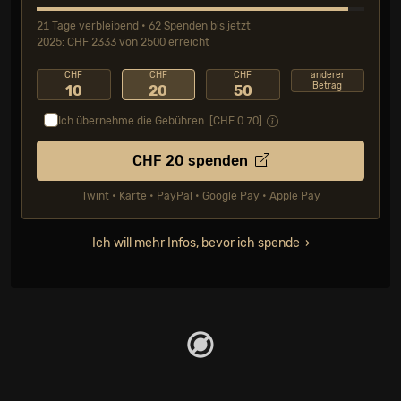
21 Tage verbleibend • 62 Spenden bis jetzt
2025: CHF 2333 von 2500 erreicht
CHF
CHF
CHF
anderer
Betrag
10
20
50
Ich übernehme die Gebühren. [CHF
0.70
]
CHF
20
spenden
Twint • Karte • PayPal • Google Pay • Apple Pay
Ich will mehr Infos, bevor ich spende