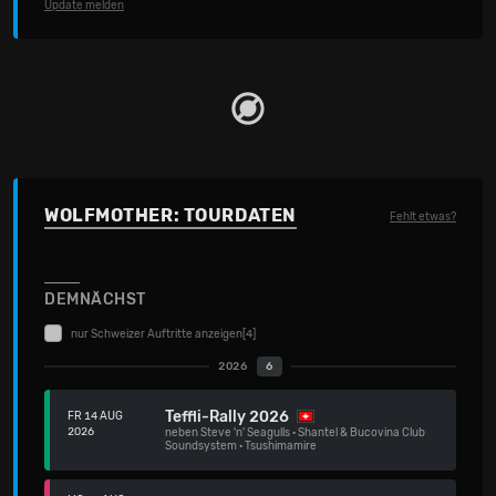
Update melden
WOLFMOTHER: TOURDATEN
Fehlt etwas?
DEMNÄCHST
nur Schweizer Auftritte anzeigen
[4]
2026
6
Teffli-Rally 2026
FR 14 AUG
2026
neben
Steve 'n' Seagulls
·
Shantel & Bucovina Club
Soundsystem
·
Tsushimamire