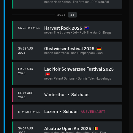
neben
Noah Kahan
·
The Strokes
·
Rüfüs du Sol
2025
11
Harvest Rock 2025
SA 25 OKT 2025
neben
The Strokes
·
Jelly Roll
·
The War On Drugs
Obstwiesenfestival 2025
SA 23 AUG
2025
neben
Tocotronic
·
Das Lumpenpack
·
Kasi
Lac Noir Schwarzsee Festival 2025
FR 22 AUG
2025
neben
Patent Ochsner
·
Bonnie Tyler
·
Lovebugs
DO 21 AUG
Winterthur · Salzhaus
2025
Luzern · Schüür
AUSVERKAUFT
MI 20 AUG 2025
Alcatraz Open Air 2025
SA 09 AUG
2025