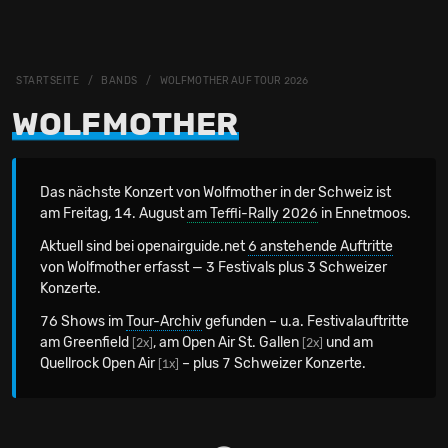
STARTSEITE
BANDS
WOLFMOTHER AUF TOUR 2026
WOLFMOTHER
Das nächste Konzert von Wolfmother in der Schweiz
ist
am Freitag, 14. August
am Teffli-Rally 2026
in Ennetmoos.
Aktuell sind bei openairguide.net
6 anstehende Auftritte
von Wolfmother erfasst — 3 Festivals plus 3 Schweizer
Konzerte.
76 Shows im
Tour-Archiv
gefunden – u.a. Festivalauftritte
am Greenfield
, am Open Air St. Gallen
und am
[2x]
[2x]
Quellrock Open Air
– plus 7 Schweizer Konzerte.
[1x]