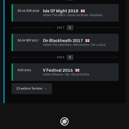
Isle Of Wight 2018
SO 24 JUN 2018
neben
The Killers
·
Depeche Mode
·
Kasabian
2017
1
On Blackheath 2017
SA 09 SEP 2017
neben
The Libertines
·
Metronomy
·
De La Soul
2016
5
V Festival 2016
AUG 2016
neben
Rihanna
·
Sia
·
David Guetta
23 weitere Termine