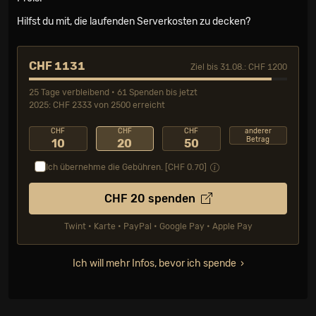
Hilfst du mit, die laufenden Serverkosten zu decken?
CHF 1131
Ziel bis 31.08.: CHF 1200
25 Tage verbleibend • 61 Spenden bis jetzt
2025: CHF 2333 von 2500 erreicht
CHF
CHF
CHF
anderer
Betrag
10
20
50
Ich übernehme die Gebühren. [CHF
0.70
]
CHF
20
spenden
Twint • Karte • PayPal • Google Pay • Apple Pay
Ich will mehr Infos, bevor ich spende