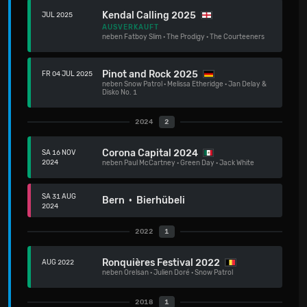
Kendal Calling 2025
JUL 2025
AUSVERKAUFT
neben
Fatboy Slim
·
The Prodigy
·
The Courteeners
Pinot and Rock 2025
FR 04 JUL 2025
neben
Snow Patrol
·
Melissa Etheridge
·
Jan Delay &
Disko No. 1
2024
2
Corona Capital 2024
SA 16 NOV
2024
neben
Paul McCartney
·
Green Day
·
Jack White
SA 31 AUG
Bern · Bierhübeli
2024
2022
1
Ronquières Festival 2022
AUG 2022
neben
Orelsan
·
Julien Doré
·
Snow Patrol
2018
1