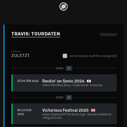
TRAVIS: TOURDATEN
Fehlt etwas?
ZULETZT
nur Schweizer Auftritte anzeigen
[9]
2026
1
Rockin' on Sonic 2026
SO 04 JAN 2026
neben
Pet Shop Boys
·
Underworld
·
Kneecap
2025
3
Victorious Festival 2025
SA 23 AUG
2025
neben
Queens Of The Stone Age
·
Vampire Weekend
·
Kings Of Leon