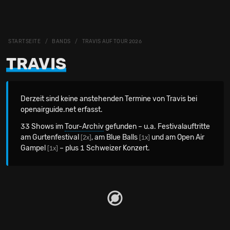
STARTSEITE
BANDS
TRAVIS AUF TOUR 2026
TRAVIS
Derzeit sind keine anstehenden Termine von Travis bei
openairguide.net erfasst.
33 Shows im
Tour-Archiv
gefunden – u.a. Festivalauftritte
am Gurtenfestival
, am Blue Balls
und am Open Air
[2x]
[1x]
Gampel
– plus 1 Schweizer Konzert.
[1x]