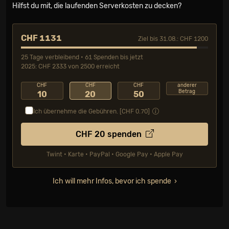
Hilfst du mit, die laufenden Serverkosten zu decken?
CHF 1131
Ziel bis 31.08.: CHF 1200
25 Tage verbleibend • 61 Spenden bis jetzt
2025: CHF 2333 von 2500 erreicht
CHF
CHF
CHF
anderer
Betrag
10
20
50
Ich übernehme die Gebühren. [CHF
0.70
]
CHF
20
spenden
Twint • Karte • PayPal • Google Pay • Apple Pay
Ich will mehr Infos, bevor ich spende