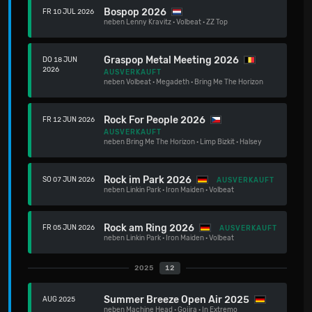
Bospop 2026
FR 10 JUL 2026
neben
Lenny Kravitz
·
Volbeat
·
ZZ Top
Graspop Metal Meeting 2026
DO 18 JUN
2026
AUSVERKAUFT
neben
Volbeat
·
Megadeth
·
Bring Me The Horizon
Rock For People 2026
FR 12 JUN 2026
AUSVERKAUFT
neben
Bring Me The Horizon
·
Limp Bizkit
·
Halsey
Rock im Park 2026
SO 07 JUN 2026
AUSVERKAUFT
neben
Linkin Park
·
Iron Maiden
·
Volbeat
Rock am Ring 2026
FR 05 JUN 2026
AUSVERKAUFT
neben
Linkin Park
·
Iron Maiden
·
Volbeat
2025
12
Summer Breeze Open Air 2025
AUG 2025
neben
Machine Head
·
Gojira
·
In Extremo