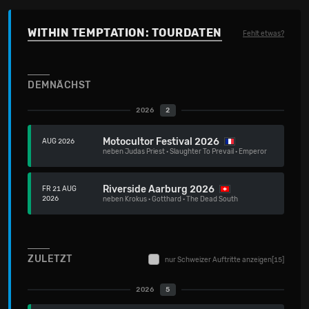
WITHIN TEMPTATION: TOURDATEN
Fehlt etwas?
DEMNÄCHST
2026
2
Motocultor Festival 2026
AUG 2026
neben
Judas Priest
·
Slaughter To Prevail
·
Emperor
Riverside Aarburg 2026
FR 21 AUG
2026
neben
Krokus
·
Gotthard
·
The Dead South
ZULETZT
nur Schweizer Auftritte anzeigen
[15]
2026
5