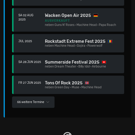
Wacken Open Air 2025
SA 02 AUG
2025
AUSVERKAUFT
neben
Guns N' Roses
·
Machine Head
·
Papa Roach
Rockstadt Extreme Fest 2025
JUL 2025
neben
Machine Head
·
Gojira
·
Powerwolf
Summerside Festival 2025
SA 28 JUN 2025
neben
Dream Theater
·
Billy Idol
·
Airbourne
Tons Of Rock 2025
FR 27 JUN 2025
neben
Green Day
·
Muse
·
Machine Head
66 weitere Termine