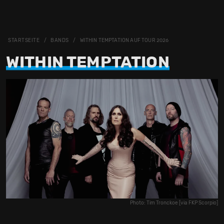
STARTSEITE
BANDS
WITHIN TEMPTATION AUF TOUR 2026
WITHIN TEMPTATION
Photo: Tim Tronckoe [via FKP Scorpio]