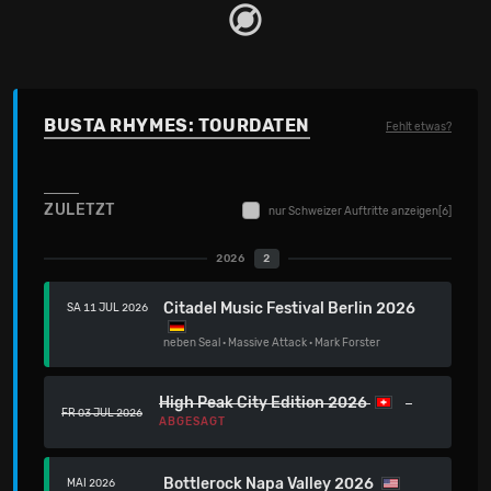
BUSTA RHYMES: TOURDATEN
Fehlt etwas?
ZULETZT
nur Schweizer Auftritte anzeigen
[6]
2026
2
Citadel Music Festival Berlin 2026
SA 11 JUL 2026
neben
Seal
·
Massive Attack
·
Mark Forster
High Peak City Edition 2026
FR 03 JUL 2026
ABGESAGT
Bottlerock Napa Valley 2026
MAI 2026