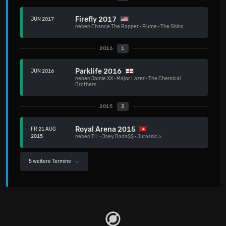
Firefly 2017
JUN 2017
neben
Chance The Rapper
·
Flume
·
The Shins
2016
1
Parklife 2016
JUN 2016
neben
Jamie XX
·
Major Lazer
·
The Chemical
Brothers
2015
3
Royal Arena 2015
FR 21 AUG
2015
neben
T.I.
·
Joey Bada$$
·
Jurassic 5
5 weitere Termine