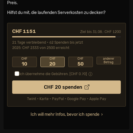
Preis.
Hilfst du mit, die laufenden Serverkosten zu decken?
CHF 1151
Ziel bis 31.08.: CHF 1200
21 Tage verbleibend • 62 Spenden bis jetzt
2025: CHF 2333 von 2500 erreicht
CHF
CHF
CHF
anderer
Betrag
10
20
50
Ich übernehme die Gebühren. [CHF
0.70
]
CHF
20
spenden
Twint • Karte • PayPal • Google Pay • Apple Pay
Ich will mehr Infos, bevor ich spende