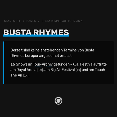
STARTSEITE
BANDS
BUSTA RHYMES AUF TOUR 2026
BUSTA RHYMES
Derzeit sind keine anstehenden Termine von Busta
Rhymes bei openairguide.net erfasst.
15 Shows im
Tour-Archiv
gefunden – u.a. Festivalauftritte
am Royal Arena
, am Big Air Festival
und am Touch
[2x]
[1x]
The Air
.
[1x]