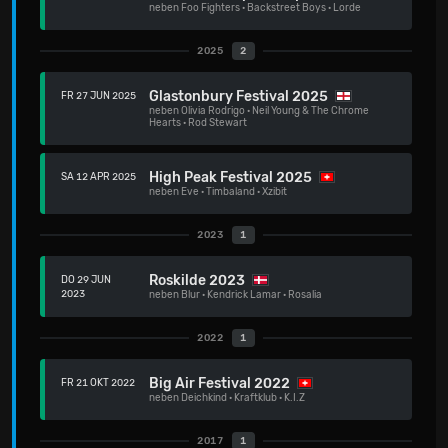
neben
Foo Fighters
·
Backstreet Boys
·
Lorde
2025
2
Glastonbury Festival 2025
FR 27 JUN 2025
neben
Olivia Rodrigo
·
Neil Young & The Chrome
Hearts
·
Rod Stewart
High Peak Festival 2025
SA 12 APR 2025
neben
Eve
·
Timbaland
·
Xzibit
2023
1
Roskilde 2023
DO 29 JUN
2023
neben
Blur
·
Kendrick Lamar
·
Rosalia
2022
1
Big Air Festival 2022
FR 21 OKT 2022
neben
Deichkind
·
Kraftklub
·
K.I.Z
2017
1