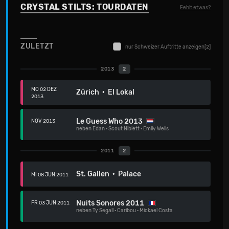
CRYSTAL STILTS: TOURDATEN
Fehlt etwas?
ZULETZT
nur Schweizer Auftritte anzeigen
[2]
2013
2
MO 02 DEZ
Zürich · El Lokal
2013
Le Guess Who 2013
NOV 2013
neben
Edan
·
Scout Niblett
·
Emily Wells
2011
2
St. Gallen · Palace
MI 08 JUN 2011
Nuits Sonores 2011
FR 03 JUN 2011
neben
Ty Segall
·
Caribou
·
Mickael Costa