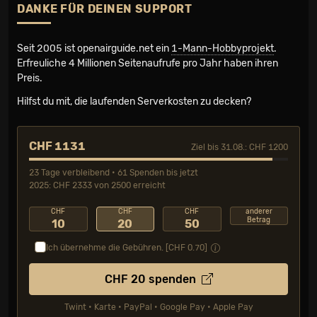
DANKE FÜR DEINEN SUPPORT
Seit 2005 ist openairguide.net ein
1-Mann-Hobbyprojekt
.
Erfreuliche 4 Millionen Seiten­aufrufe pro Jahr haben ihren
Preis.
Hilfst du mit, die laufenden Serverkosten zu decken?
CHF 1131
Ziel bis 31.08.: CHF 1200
23 Tage verbleibend • 61 Spenden bis jetzt
2025: CHF 2333 von 2500 erreicht
CHF
CHF
CHF
anderer
Betrag
10
20
50
Ich übernehme die Gebühren. [CHF
0.70
]
CHF
20
spenden
Twint • Karte • PayPal • Google Pay • Apple Pay