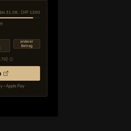
l bis 31.08.: CHF 1200
zt
F
anderer
Betrag
0
.70
]
n
ay • Apple Pay