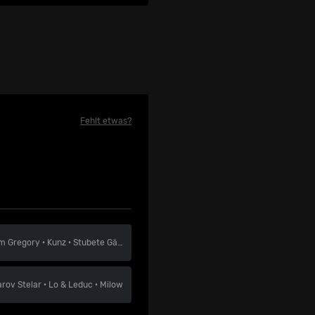
Fehlt etwas?
m Gregory
·
Kunz
·
Stubete Gäng
arov Stelar
·
Lo & Leduc
·
Milow