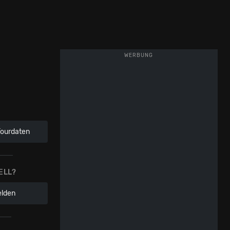
WERBUNG
Tourdaten
ELL?
elden