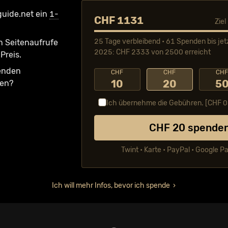
guide.net ein
1-
CHF 1131
Zie
25 Tage verbleibend • 61 Spenden bis jet
n Seiten­aufrufe
2025: CHF 2333 von 2500 erreicht
Preis.
fenden
CHF
CHF
CH
10
20
5
ken?
Ich übernehme die Gebühren. [CHF
0
CHF
20
spende
Twint • Karte • PayPal • Google P
Ich will mehr Infos, bevor ich spende