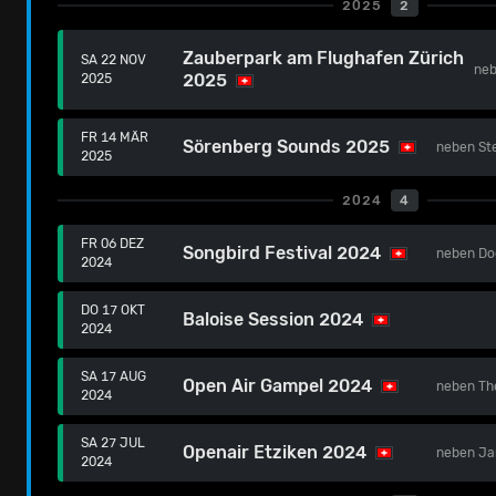
2025
2
Zauberpark am Flughafen Zürich
SA 22 NOV
ne
2025
2025
FR 14 MÄR
Sörenberg Sounds 2025
neben
St
2025
2024
4
FR 06 DEZ
Songbird Festival 2024
neben
Do
2024
DO 17 OKT
Baloise Session 2024
2024
SA 17 AUG
Open Air Gampel 2024
neben
Th
2024
SA 27 JUL
Openair Etziken 2024
neben
Ja
2024