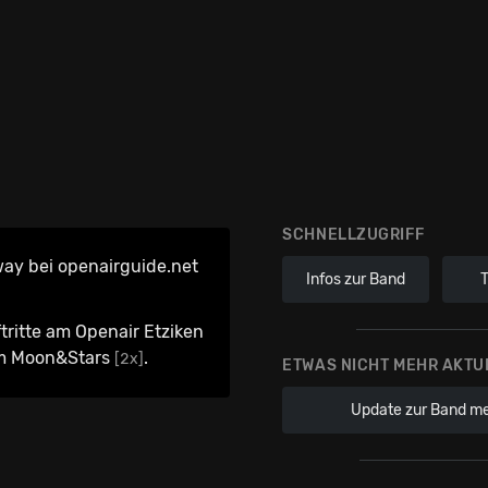
SCHNELLZUGRIFF
ay bei openairguide.net
Infos zur Band
tritte am Openair Etziken
m Moon&Stars
.
[2x]
ETWAS NICHT MEHR AKTU
Update zur Band m