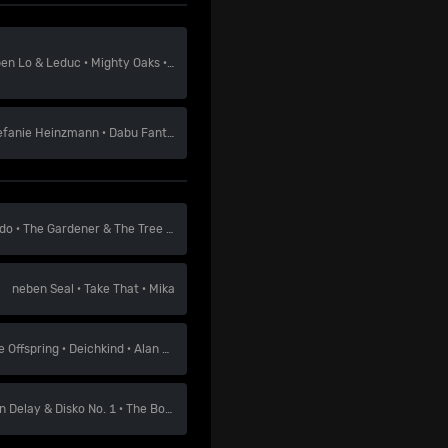
ben
Lo & Leduc
·
Mighty Oaks
·
Megawatt
efanie Heinzmann
·
Dabu Fantastic
·
Luca Hänni
do
·
The Gardener & The Tree
·
Dodo Hug
neben
Seal
·
Take That
·
Mika
e Offspring
·
Deichkind
·
Alan Walker
n Delay & Disko No. 1
·
The BossHoss
·
Stress