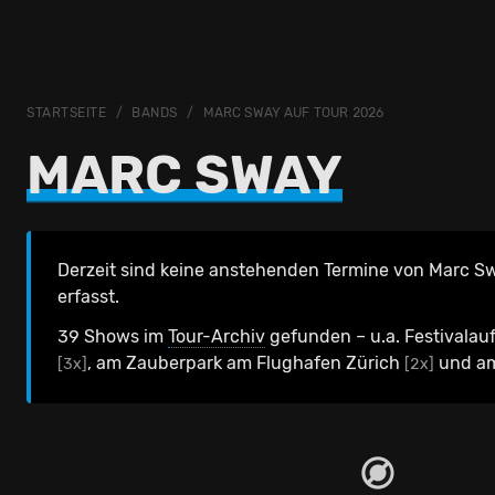
STARTSEITE
BANDS
MARC SWAY AUF TOUR 2026
MARC SWAY
Derzeit sind keine anstehenden Termine von Marc Sw
erfasst.
39 Shows im
Tour-Archiv
gefunden – u.a. Festivalauf
, am Zauberpark am Flughafen Zürich
und a
[3x]
[2x]