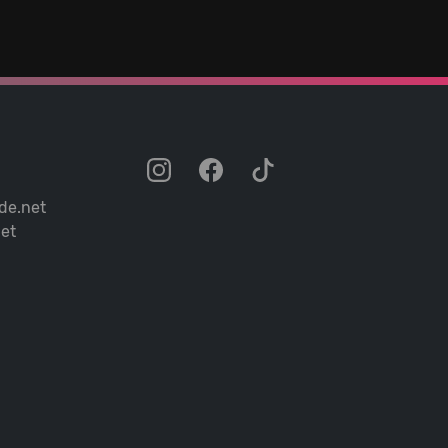
de.net
et