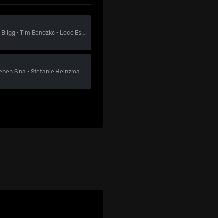
n
Bligg
·
Tim Bendzko
·
Loco Escrito
eben
Sina
·
Stefanie Heinzmann
·
Bligg