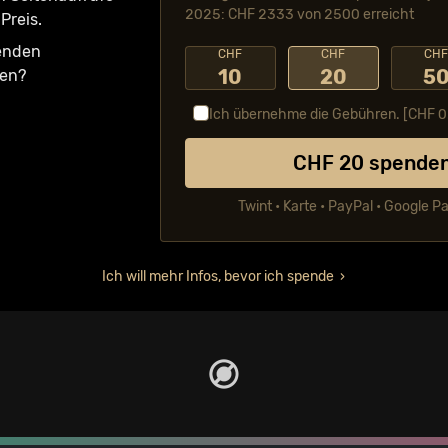
2025: CHF 2333 von 2500 erreicht
Preis.
fenden
CHF
CHF
CH
10
20
5
ken?
Ich übernehme die Gebühren. [CHF
0
CHF
20
spende
Twint • Karte • PayPal • Google P
Ich will mehr Infos, bevor ich spende