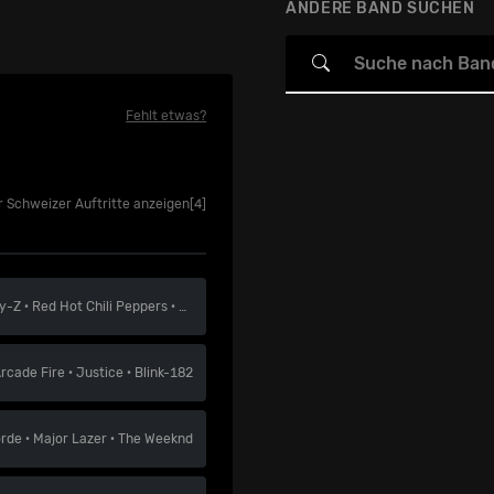
ANDERE BAND SUCHEN
Fehlt etwas?
r Schweizer Auftritte anzeigen
[4]
y-Z
·
Red Hot Chili Peppers
·
The Killers
rcade Fire
·
Justice
·
Blink-182
orde
·
Major Lazer
·
The Weeknd