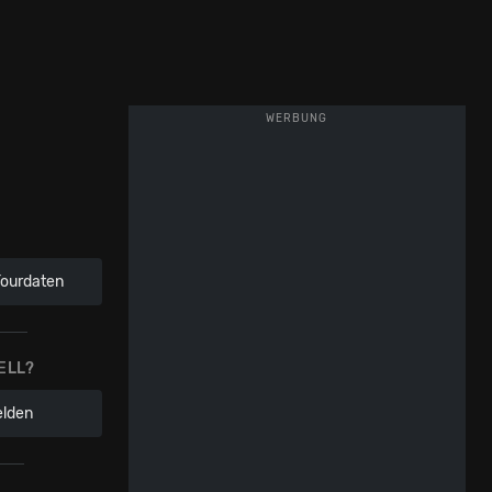
WERBUNG
Tourdaten
ELL?
elden