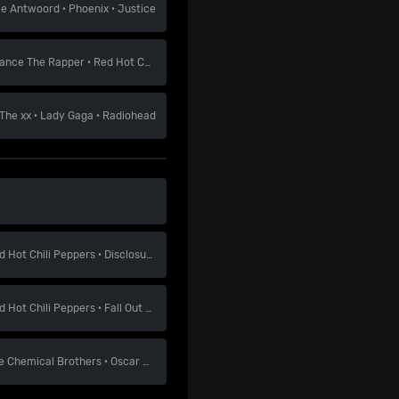
ie Antwoord
·
Phoenix
·
Justice
ance The Rapper
·
Red Hot Chili Peppers
·
Flume
The xx
·
Lady Gaga
·
Radiohead
d Hot Chili Peppers
·
Disclosure
·
Foals
d Hot Chili Peppers
·
Fall Out Boy
·
Biffy Clyro
e Chemical Brothers
·
Oscar & The Wolf
·
LCD Soundsystem