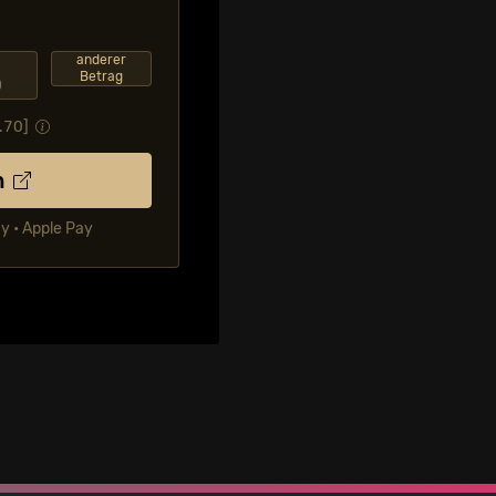
F
anderer
Betrag
0
.70
]
n
ay • Apple Pay