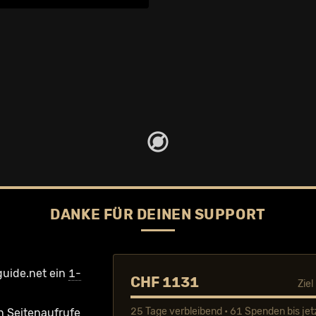
DANKE FÜR DEINEN SUPPORT
guide.net ein
1-
CHF 1131
Zie
25 Tage verbleibend • 61 Spenden bis jet
n Seiten­aufrufe