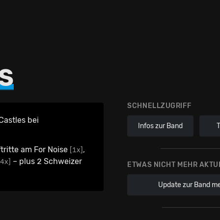
S
SCHNELLZUGRIFF
Castles bei
Infos zur Band
tritte am For Noise
,
[1x]
– plus 2 Schweizer
[4x]
ETWAS NICHT MEHR AKTU
Update zur Band m