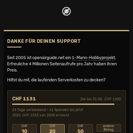
DANKE FÜR DEINEN SUPPORT
Seit 2005 ist openairguide.net ein
1-Mann-Hobbyprojekt
.
Erfreuliche 4 Millionen Seiten­aufrufe pro Jahr haben ihren
Preis.
Hilfst du mit, die laufenden Serverkosten zu decken?
CHF 1131
Ziel bis 31.08.: CHF 1200
24 Tage verbleibend • 61 Spenden bis jetzt
2025: CHF 2333 von 2500 erreicht
CHF
CHF
CHF
anderer
Betrag
10
20
50