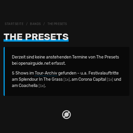
STARTSEITE
BANDS
THE PRESETS
THE PRESETS
Derzeit sind keine anstehenden Termine von The Presets
bei openairguide.net erfasst.
5 Shows im
Tour-Archiv
gefunden – u.a. Festivalauftritte
am Splendour In The Grass
, am Corona Capital
und
[1x]
[1x]
am Coachella
.
[1x]