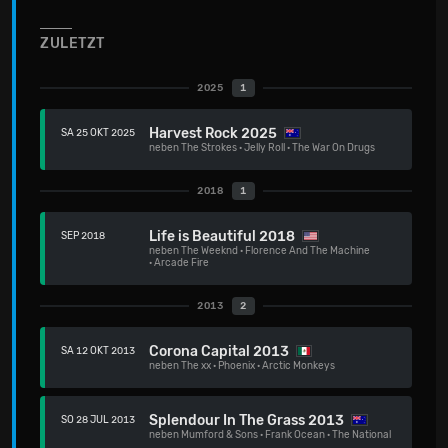
ZULETZT
2025
1
Harvest Rock 2025
SA 25 OKT 2025
neben
The Strokes
·
Jelly Roll
·
The War On Drugs
2018
1
Life is Beautiful 2018
SEP 2018
neben
The Weeknd
·
Florence And The Machine
·
Arcade Fire
2013
2
Corona Capital 2013
SA 12 OKT 2013
neben
The xx
·
Phoenix
·
Arctic Monkeys
Splendour In The Grass 2013
SO 28 JUL 2013
neben
Mumford & Sons
·
Frank Ocean
·
The National