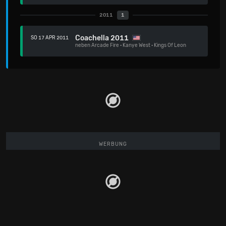
2011
1
Coachella 2011
SO 17 APR 2011
neben
Arcade Fire
·
Kanye West
·
Kings Of Leon
WERBUNG