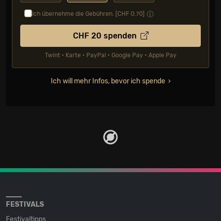
Ich übernehme die Gebühren. [CHF
0.70
]
CHF
20
spenden
Twint • Karte • PayPal • Google Pay • Apple Pay
Ich will mehr Infos, bevor ich spende
FESTIVALS
Festivaltipps