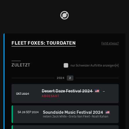
FLEET FOXES: TOURDATEN
Fehlt etwas?
ZULETZT
nur Schweizer Auftritte anzeigen
[4]
2024
2
Desert Daze Festival 2024
OKT 2024
ABGESAGT
Soundside Music Festival 2024
SA 28 SEP 2024
neben
Jack White
·
Greta Van Fleet
·
Noah Kahan