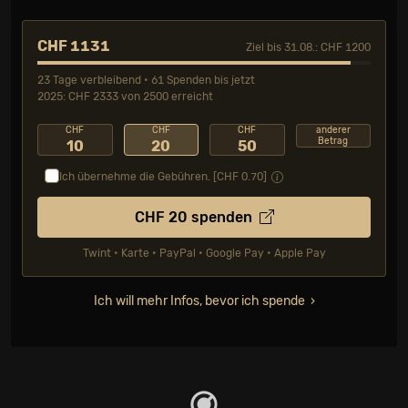
CHF 1131
Ziel bis 31.08.: CHF 1200
23 Tage verbleibend • 61 Spenden bis jetzt
2025: CHF 2333 von 2500 erreicht
CHF
CHF
CHF
anderer
Betrag
10
20
50
Ich übernehme die Gebühren. [CHF
0.70
]
CHF
20
spenden
Twint • Karte • PayPal • Google Pay • Apple Pay
Ich will mehr Infos, bevor ich spende