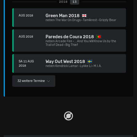
2018
13
Green Man 2018
AUG 2018
neben
The War On Drugs
·
Tamikrest
·
Grizzly Bear
Paredes de Coura 2018
AUG 2018
neben
Arcade Fire
·
...And You Will Know Us by the
Trail of Dead
·
Big Thief
Way Out West 2018
SA 11 AUG
2018
neben
Kendrick Lamar
·
Lykke Li
·
M.I.A.
32 weitere Termine