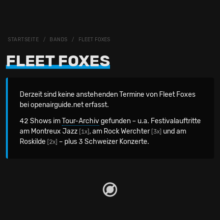
STARTSEITE
BANDS
FLEET FOXES
FLEET FOXES
Derzeit sind keine anstehenden Termine von Fleet Foxes
bei openairguide.net erfasst.
42 Shows im
Tour-Archiv
gefunden – u.a. Festivalauftritte
am Montreux Jazz
, am Rock Werchter
und am
[1x]
[3x]
Roskilde
– plus 3 Schweizer Konzerte.
[2x]