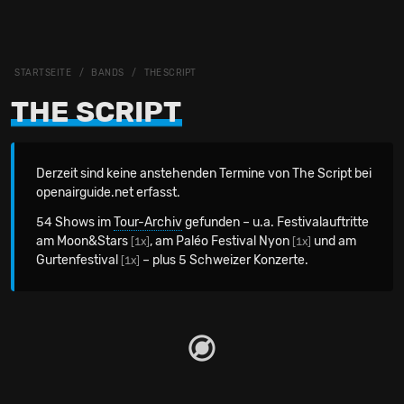
STARTSEITE
BANDS
THE SCRIPT
THE SCRIPT
Derzeit sind keine anstehenden Termine von The Script bei
openairguide.net erfasst.
54 Shows im
Tour-Archiv
gefunden – u.a. Festivalauftritte
am Moon&Stars
, am Paléo Festival Nyon
und am
[1x]
[1x]
Gurtenfestival
– plus 5 Schweizer Konzerte.
[1x]