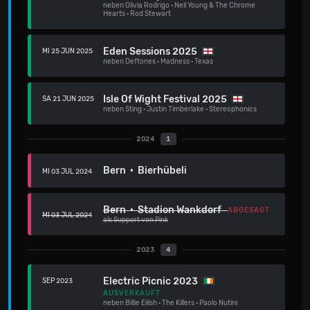
neben
Olivia Rodrigo
·
Neil Young & The Chrome
Hearts
·
Rod Stewart
Eden Sessions 2025
MI 25 JUN 2025
neben
Deftones
·
Madness
·
Texas
Isle Of Wight Festival 2025
SA 21 JUN 2025
neben
Sting
·
Justin Timberlake
·
Stereophonics
2024
1
Bern · Bierhübeli
MI 03 JUL 2024
Bern · Stadion Wankdorf
ABGESAGT
MI 03 JUL 2024
als Support von Pink
2023
4
Electric Picnic 2023
SEP 2023
AUSVERKAUFT
neben
Billie Eilish
·
The Killers
·
Paolo Nutini