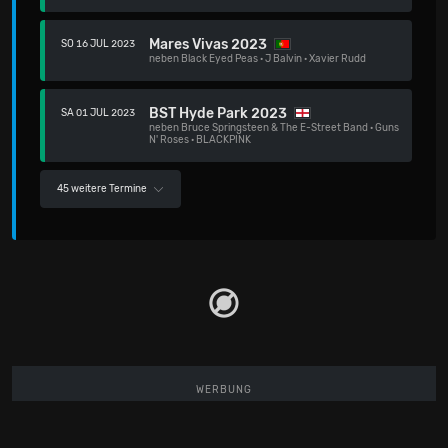
Mares Vivas 2023
SO 16 JUL 2023
neben
Black Eyed Peas
·
J Balvin
·
Xavier Rudd
BST Hyde Park 2023
SA 01 JUL 2023
neben
Bruce Springsteen & The E-Street Band
·
Guns
N' Roses
·
BLACKPINK
45 weitere Termine
WERBUNG