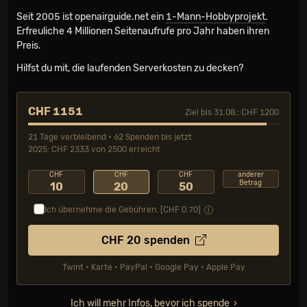
Seit 2005 ist openairguide.net ein
1-Mann-Hobbyprojekt
.
Erfreuliche 4 Millionen Seiten­aufrufe pro Jahr haben ihren
Preis.
Hilfst du mit, die laufenden Serverkosten zu decken?
CHF 1151
Ziel bis 31.08.: CHF 1200
21 Tage verbleibend • 62 Spenden bis jetzt
2025: CHF 2333 von 2500 erreicht
CHF
CHF
CHF
anderer
Betrag
10
20
50
Ich übernehme die Gebühren. [CHF
0.70
]
CHF
20
spenden
Twint • Karte • PayPal • Google Pay • Apple Pay
Ich will mehr Infos, bevor ich spende