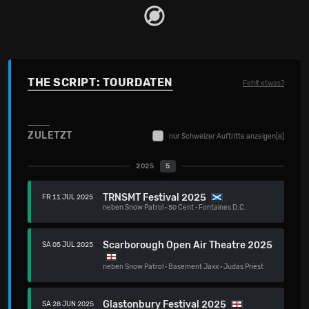
THE SCRIPT: TOURDATEN
Fehlt etwas?
ZULETZT
nur Schweizer Auftritte anzeigen
[8]
2025
5
TRNSMT Festival 2025
FR 11 JUL 2025
neben
Snow Patrol
·
50 Cent
·
Fontaines D.C.
Scarborough Open Air Theatre 2025
SA 05 JUL 2025
neben
Snow Patrol
·
Basement Jaxx
·
Judas Priest
Glastonbury Festival 2025
SA 28 JUN 2025