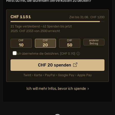
Hilfst du mit, die laufenden Serverkosten zu decken?
CHF 1151
Ziel bis 31.08.: CHF 1200
21 Tage verbleibend • 62 Spenden bis jetzt
2025: CHF 2333 von 2500 erreicht
CHF
CHF
CHF
anderer
Betrag
10
20
50
Ich übernehme die Gebühren. [CHF
0.70
]
CHF
20
spenden
Twint • Karte • PayPal • Google Pay • Apple Pay
Ich will mehr Infos, bevor ich spende