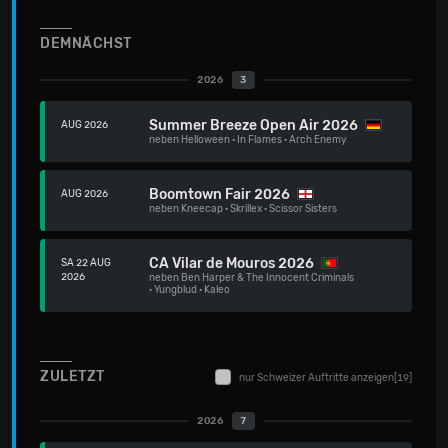
DEMNÄCHST
2026
3
Summer Breeze Open Air 2026
AUG 2026
neben
Helloween
·
In Flames
·
Arch Enemy
Boomtown Fair 2026
AUG 2026
neben
Kneecap
·
Skrillex
·
Scissor Sisters
CA Vilar de Mouros 2026
SA 22 AUG
2026
neben
Ben Harper & The Innocent Criminals
·
Yungblud
·
Kaleo
ZULETZT
nur Schweizer Auftritte anzeigen
[19]
2026
7