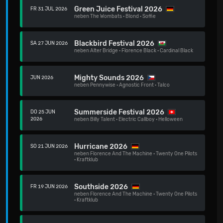
Green Juice Festival 2026
FR 31 JUL 2026
neben
The Wombats
·
Blond
·
Soffie
Blackbird Festival 2026
SA 27 JUN 2026
neben
Alter Bridge
·
Florence Black
·
Cardinal Black
Mighty Sounds 2026
JUN 2026
neben
Pennywise
·
Agnostic Front
·
Talco
Summerside Festival 2026
DO 25 JUN
2026
neben
Billy Talent
·
Electric Callboy
·
Helloween
Hurricane 2026
SO 21 JUN 2026
neben
Florence And The Machine
·
Twenty One Pilots
·
Kraftklub
Southside 2026
FR 19 JUN 2026
neben
Florence And The Machine
·
Twenty One Pilots
·
Kraftklub