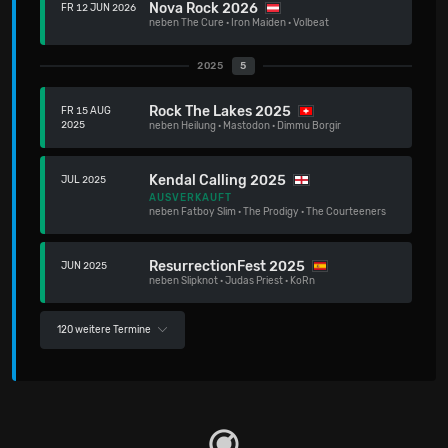
Nova Rock 2026
FR 12 JUN 2026
neben
The Cure
·
Iron Maiden
·
Volbeat
2025
5
Rock The Lakes 2025
FR 15 AUG
2025
neben
Heilung
·
Mastodon
·
Dimmu Borgir
Kendal Calling 2025
JUL 2025
AUSVERKAUFT
neben
Fatboy Slim
·
The Prodigy
·
The Courteeners
ResurrectionFest 2025
JUN 2025
neben
Slipknot
·
Judas Priest
·
KoRn
120 weitere Termine