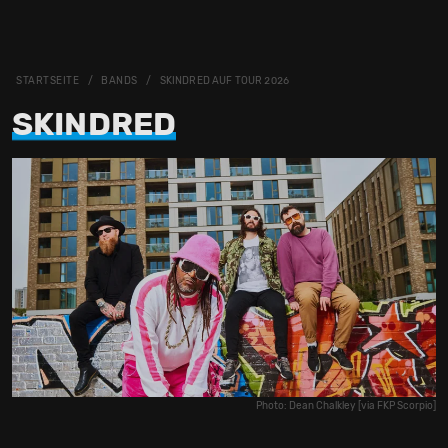
STARTSEITE
BANDS
SKINDRED AUF TOUR 2026
SKINDRED
Photo: Dean Chalkley [via FKP Scorpio]