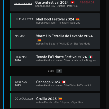
Gurtenfestival 2024
ABGESAGT
DO 18 JUL 2024
neben
Burna Boy
·
Justice
·
Peter Fox
Mad Cool Festival 2024
DO 11 JUL 2024
neben
Pearl Jam
·
The Killers
·
Dua Lipa
Warm Up Estrella de Levante 2024
MAI 2024
neben
The Blaze
·
VIVA SUECIA
·
Sleaford Mods
Tecate Pa'l Norte Festival 2024
FR 29 MÄR
2024
neben
Kendrick Lamar
·
Blink-182
·
Imagine Dragons
2023
2
Osheaga 2023
SA 05 AUG
2023
neben
Kendrick Lamar
·
Billie Eilish
·
Rüfüs du Sol
Cruilla 2023
DO 06 JUL 2023
neben
Placebo
·
The Offspring
·
Sigur Rós