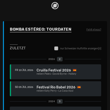
BOMBA ESTÉREO: TOURDATEN
Fehlt etwas?
ZULETZT
nur Schweizer Auftritte anzeigen
[3]
2026
2
Cruilla Festival 2026
FR 10 JUL 2026
neben
Pixies
·
David Byrne
·
Halsey
Festival Rio Babel 2026
SO 05 JUL 2026
neben
Katy Perry
·
La Casa Azul
2024
3