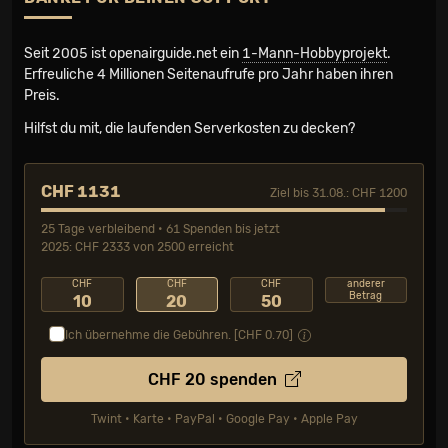
Seit 2005 ist openairguide.net ein
1-Mann-Hobbyprojekt
.
Erfreuliche 4 Millionen Seiten­aufrufe pro Jahr haben ihren
Preis.
Hilfst du mit, die laufenden Serverkosten zu decken?
CHF 1131
Ziel bis 31.08.: CHF 1200
25 Tage verbleibend • 61 Spenden bis jetzt
2025: CHF 2333 von 2500 erreicht
CHF
CHF
CHF
anderer
Betrag
10
20
50
Ich übernehme die Gebühren. [CHF
0.70
]
CHF
20
spenden
Twint • Karte • PayPal • Google Pay • Apple Pay