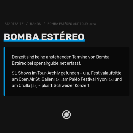
STARTSEITE
BANDS
BOMBA ESTÉREO AUF TOUR 2026
BOMBA ESTÉREO
Derzeit sind keine anstehenden Termine von Bomba
Estéreo bei openairguide.net erfasst.
51 Shows im
Tour-Archiv
gefunden – u.a. Festivalauftritte
am Open Air St. Gallen
, am Paléo Festival Nyon
und
[1x]
[1x]
am Cruilla
– plus 1 Schweizer Konzert.
[4x]