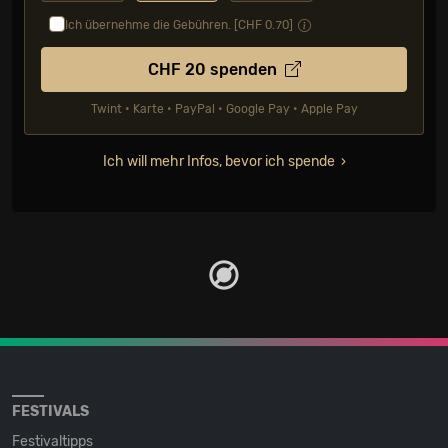
Ich übernehme die Gebühren. [CHF
0.70
]
CHF
20
spenden
Twint • Karte • PayPal • Google Pay • Apple Pay
Ich will mehr Infos, bevor ich spende
FESTIVALS
Festivaltipps