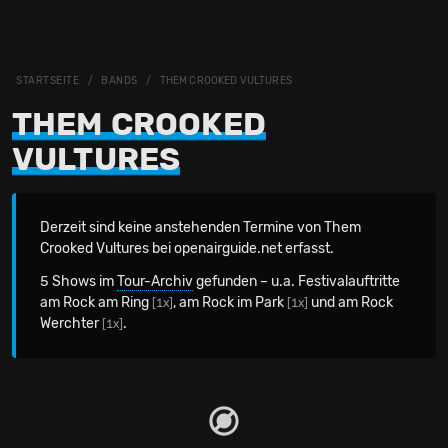
STARTSEITE
BANDS
THEM CROOKED VULTURES
THEM CROOKED
VULTURES
Derzeit sind keine anstehenden Termine von Them
Crooked Vultures bei openairguide.net erfasst.
5 Shows im
Tour-Archiv
gefunden – u.a. Festivalauftritte
am Rock am Ring
, am Rock im Park
und am Rock
[1x]
[1x]
Werchter
.
[1x]