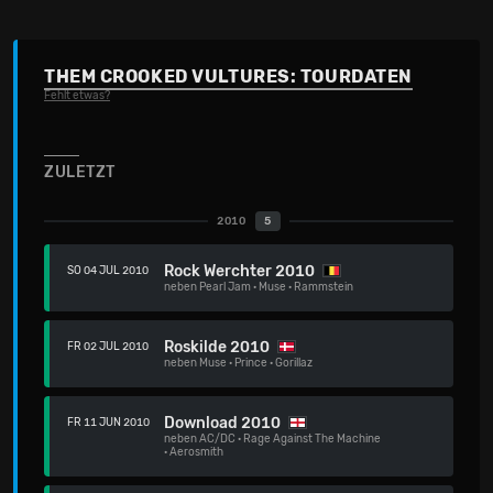
THEM CROOKED VULTURES: TOURDATEN
Fehlt etwas?
ZULETZT
2010
5
Rock Werchter 2010
SO 04 JUL 2010
neben
Pearl Jam
·
Muse
·
Rammstein
Roskilde 2010
FR 02 JUL 2010
neben
Muse
·
Prince
·
Gorillaz
Download 2010
FR 11 JUN 2010
neben
AC/DC
·
Rage Against The Machine
·
Aerosmith