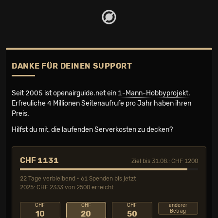
DANKE FÜR DEINEN SUPPORT
Seit 2005 ist openairguide.net ein
1-Mann-Hobbyprojekt
.
Erfreuliche 4 Millionen Seiten­aufrufe pro Jahr haben ihren
Preis.
Hilfst du mit, die laufenden Serverkosten zu decken?
CHF 1131
Ziel bis 31.08.: CHF 1200
22 Tage verbleibend • 61 Spenden bis jetzt
2025: CHF 2333 von 2500 erreicht
CHF
CHF
CHF
anderer
Betrag
10
20
50