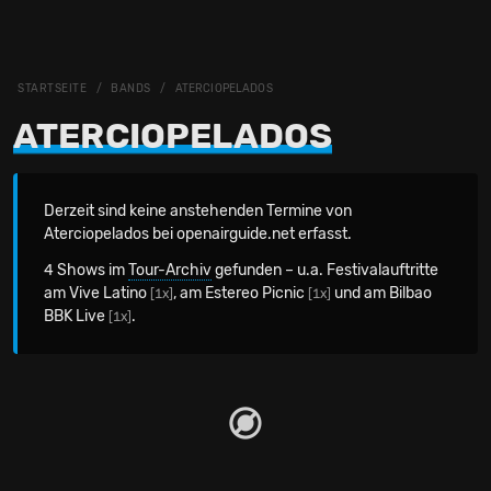
STARTSEITE
BANDS
ATERCIOPELADOS
ATERCIOPELADOS
Derzeit sind keine anstehenden Termine von
Aterciopelados bei openairguide.net erfasst.
4 Shows im
Tour-Archiv
gefunden – u.a. Festivalauftritte
am Vive Latino
, am Estereo Picnic
und am Bilbao
[1x]
[1x]
BBK Live
.
[1x]