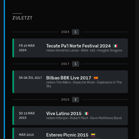
ZULETZT
2024
1
Tecate Pa'l Norte Festival 2024
FR 29 MÄR
2024
neben
Kendrick Lamar
·
Blink-182
·
Imagine Dragons
2017
1
Bilbao BBK Live 2017
SA 08 JUL 2017
neben
The Killers
·
Depeche Mode
·
Explosions In The
Sky
2015
2
Vive Latino 2015
SO 15 MÄR
2015
neben
Interpol
·
Robert Plant
·
Dave Matthews Band
Estereo Picnic 2015
MÄR 2015