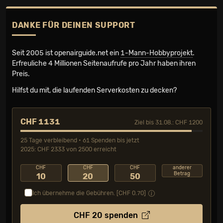
DANKE FÜR DEINEN SUPPORT
Seit 2005 ist openairguide.net ein
1-Mann-Hobbyprojekt
.
Erfreuliche 4 Millionen Seiten­aufrufe pro Jahr haben ihren
Preis.
Hilfst du mit, die laufenden Serverkosten zu decken?
CHF 1131
Ziel bis 31.08.: CHF 1200
25 Tage verbleibend • 61 Spenden bis jetzt
2025: CHF 2333 von 2500 erreicht
CHF
CHF
CHF
anderer
Betrag
10
20
50
Ich übernehme die Gebühren. [CHF
0.70
]
CHF
20
spenden