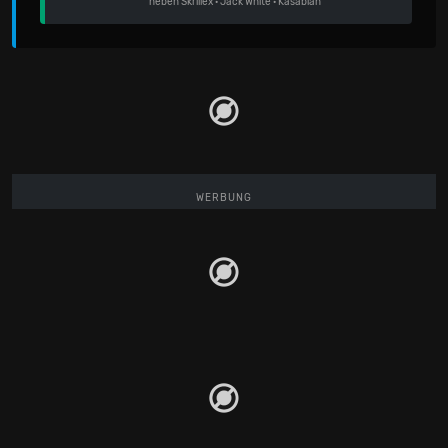
neben
Skrillex
·
Jack White
·
Kasabian
WERBUNG