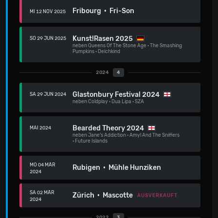
Fribourg · Fri-Son
MI 12 NOV 2025
Kunst!Rasen 2025
SO 29 JUN 2025
neben
Queens Of The Stone Age
·
The Smashing
Pumpkins
·
Deichkind
2024
4
Glastonbury Festival 2024
SA 29 JUN 2024
neben
Coldplay
·
Dua Lipa
·
SZA
Bearded Theory 2024
MAI 2024
neben
Jane's Addiction
·
Amyl And The Sniffers
·
Future Islands
MO 04 MÄR
Rubigen · Mühle Hunziken
2024
SA 02 MÄR
Zürich · Mascotte
AUSVERKAUFT
2024
2022
3