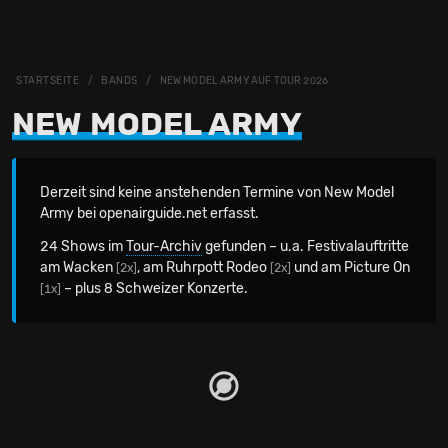
STARTSEITE
BANDS
NEW MODEL ARMY AUF TOUR 2026
NEW MODEL ARMY
Derzeit sind keine anstehenden Termine von New Model
Army bei openairguide.net erfasst.
24 Shows im
Tour-Archiv
gefunden – u.a. Festivalauftritte
am Wacken
, am Ruhrpott Rodeo
und am Picture On
[2x]
[2x]
– plus 8 Schweizer Konzerte.
[1x]