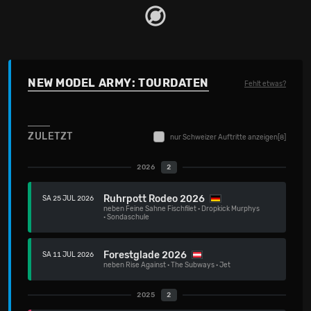
NEW MODEL ARMY: TOURDATEN
Fehlt etwas?
ZULETZT
nur Schweizer Auftritte anzeigen
[8]
2026
2
Ruhrpott Rodeo 2026
SA 25 JUL 2026
neben
Feine Sahne Fischfilet
·
Dropkick Murphys
·
Sondaschule
Forestglade 2026
SA 11 JUL 2026
neben
Rise Against
·
The Subways
·
Jet
2025
2