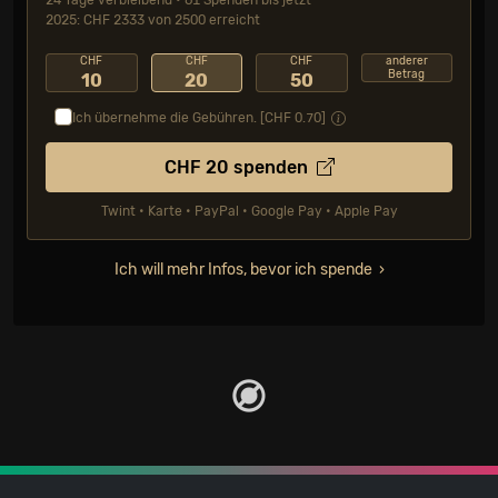
24 Tage verbleibend • 61 Spenden bis jetzt
2025: CHF 2333 von 2500 erreicht
CHF
CHF
CHF
anderer
Betrag
10
20
50
Ich übernehme die Gebühren. [CHF
0.70
]
CHF
20
spenden
Twint • Karte • PayPal • Google Pay • Apple Pay
Ich will mehr Infos, bevor ich spende