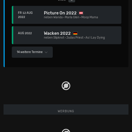
Picture On 2022
FR 12 AUG
2022
neben
Wanda
·
Marla Glen
·
Moop Mama
Wacken 2022
AUG 2022
neben
Slipknot
·
Judas Priest
·
As I Lay Dying
14 weitere Termine
WERBUNG