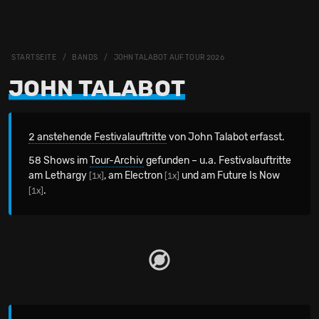
STARTSEITE
BANDS
JOHN TALABOT AUF TOUR 2026
JOHN TALABOT
2 anstehende Festivalauftritte
von John Talabot erfasst.
58 Shows im
Tour-Archiv
gefunden – u.a. Festivalauftritte
am Lethargy
, am Electron
und am Future Is Now
[1x]
[1x]
.
[1x]