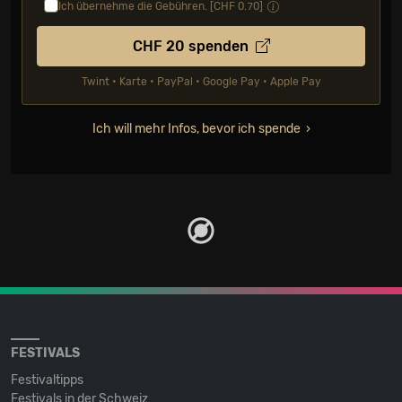
Ich übernehme die Gebühren. [CHF
0.70
]
CHF
20
spenden
Twint • Karte • PayPal • Google Pay • Apple Pay
Ich will mehr Infos, bevor ich spende
FESTIVALS
Festivaltipps
Festivals in der Schweiz