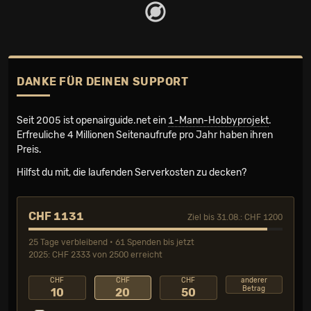
DANKE FÜR DEINEN SUPPORT
Seit 2005 ist openairguide.net ein
1-Mann-Hobbyprojekt
.
Erfreuliche 4 Millionen Seiten­aufrufe pro Jahr haben ihren
Preis.
Hilfst du mit, die laufenden Serverkosten zu decken?
CHF 1131
Ziel bis 31.08.: CHF 1200
25 Tage verbleibend • 61 Spenden bis jetzt
2025: CHF 2333 von 2500 erreicht
CHF
CHF
CHF
anderer
Betrag
10
20
50