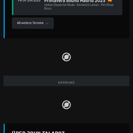
Primavera Sound Madrid 2023
FR 09 JUN 2023
neben
Depeche Mode
·
Kendrick Lamar
·
Pet Shop
Boys
48 weitere Termine
WERBUNG