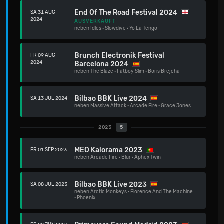
End Of The Road Festival 2024
SA 31 AUG
2024
AUSVERKAUFT
neben
Idles
·
Slowdive
·
Yo La Tengo
Brunch Electronik Festival
FR 09 AUG
2024
Barcelona 2024
neben
The Blaze
·
Fatboy Slim
·
Boris Brejcha
Bilbao BBK Live 2024
SA 13 JUL 2024
neben
Massive Attack
·
Arcade Fire
·
Grace Jones
2023
5
MEO Kalorama 2023
FR 01 SEP 2023
neben
Arcade Fire
·
Blur
·
Aphex Twin
Bilbao BBK Live 2023
SA 08 JUL 2023
neben
Arctic Monkeys
·
Florence And The Machine
·
Phoenix