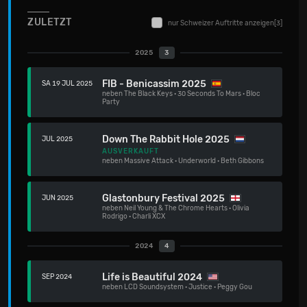
ZULETZT
nur Schweizer Auftritte anzeigen
[3]
2025
3
FIB - Benicassim 2025
SA 19 JUL 2025
neben
The Black Keys
·
30 Seconds To Mars
·
Bloc
Party
Down The Rabbit Hole 2025
JUL 2025
AUSVERKAUFT
neben
Massive Attack
·
Underworld
·
Beth Gibbons
Glastonbury Festival 2025
JUN 2025
neben
Neil Young & The Chrome Hearts
·
Olivia
Rodrigo
·
Charli XCX
2024
4
Life is Beautiful 2024
SEP 2024
neben
LCD Soundsystem
·
Justice
·
Peggy Gou