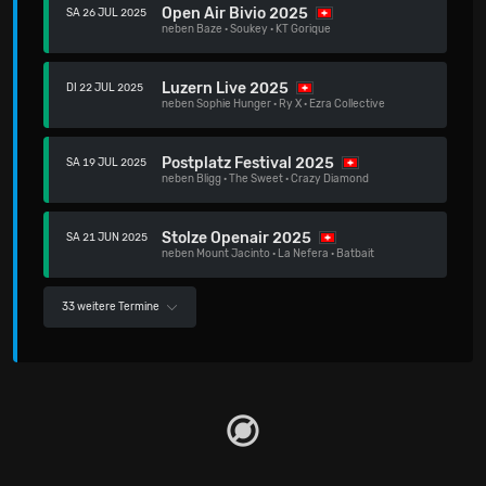
Open Air Bivio 2025
SA 26 JUL 2025
neben
Baze
·
Soukey
·
KT Gorique
Luzern Live 2025
DI 22 JUL 2025
neben
Sophie Hunger
·
Ry X
·
Ezra Collective
Postplatz Festival 2025
SA 19 JUL 2025
neben
Bligg
·
The Sweet
·
Crazy Diamond
Stolze Openair 2025
SA 21 JUN 2025
neben
Mount Jacinto
·
La Nefera
·
Batbait
33 weitere Termine