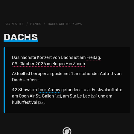
STARTSEITE
BANDS
DACHS AUF TOUR 2026
DACHS
Das nächste Konzert von Dachs
ist am
Freitag,
09. Oktober 2026 im Bogen F in Zürich
.
Aktuell ist bei openairguide.net 1 anstehender Auftritt von
Dachs erfasst.
42 Shows im
Tour-Archiv
gefunden – u.a. Festivalauftritte
am Open Air St. Gallen
, am Sur Le Lac
und am
[3x]
[2x]
Kulturfestival
.
[2x]