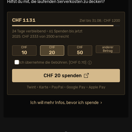
Hilfst du mit, die laufenden Serverkosten zu decken?
CHF 1131
Ziel bis 31.08.: CHF 1200
24 Tage verbleibend • 61 Spenden bis jetzt
2025: CHF 2333 von 2500 erreicht
CHF
CHF
CHF
anderer
Betrag
10
20
50
Ich übernehme die Gebühren. [CHF
0.70
]
CHF
20
spenden
Twint • Karte • PayPal • Google Pay • Apple Pay
Ich will mehr Infos, bevor ich spende