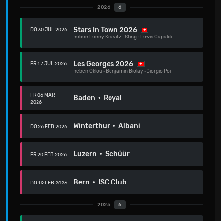
2026
6
Stars In Town 2026
DO 30 JUL 2026
neben
Lenny Kravitz
·
Sting
·
Lewis Capaldi
Les Georges 2026
FR 17 JUL 2026
neben
Oklou
·
Benjamin Biolay
·
Giorgio Poi
FR 06 MÄR
Baden · Royal
2026
Winterthur · Albani
DO 26 FEB 2026
Luzern · Schüür
FR 20 FEB 2026
Bern · ISC Club
DO 19 FEB 2026
2025
6