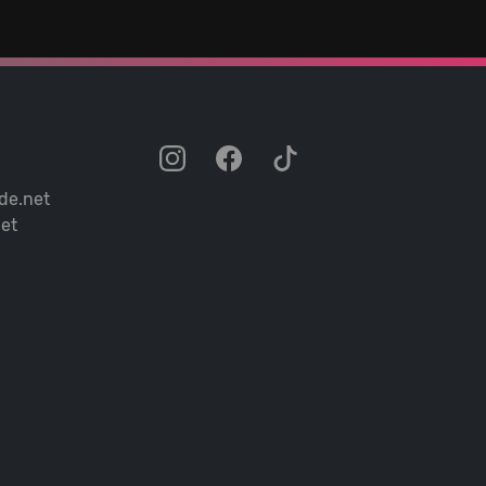
de.net
et