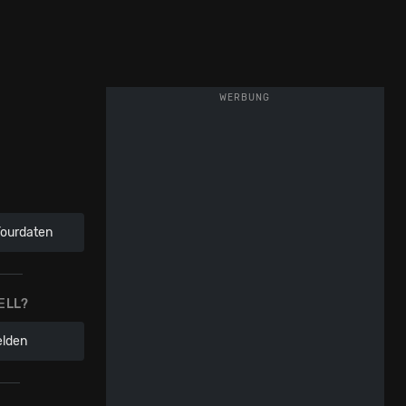
WERBUNG
Tourdaten
ELL?
elden