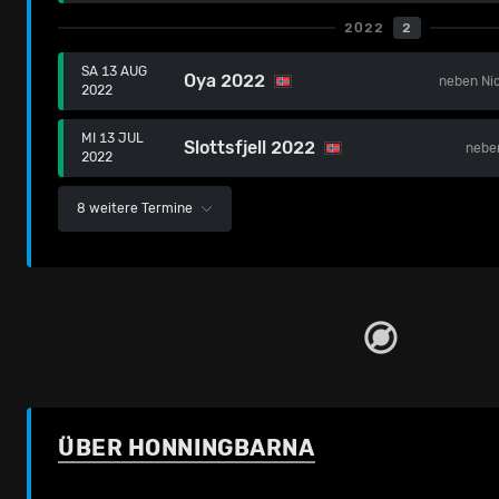
2022
2
SA 13 AUG
Oya 2022
neben
Ni
2022
MI 13 JUL
Slottsfjell 2022
neb
2022
8 weitere Termine
ÜBER HONNINGBARNA