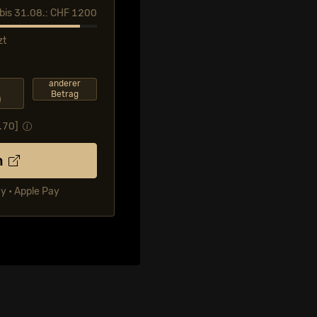
l bis 31.08.: CHF 1200
zt
F
anderer
Betrag
0
.70
]
n
ay • Apple Pay