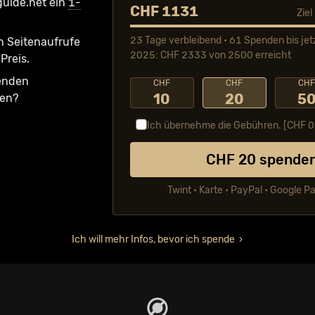
guide.net ein
1-
CHF 1131
Zie
23 Tage verbleibend • 61 Spenden bis jet
n Seiten­aufrufe
2025: CHF 2333 von 2500 erreicht
Preis.
fenden
CHF
CHF
CH
10
20
5
ken?
Ich übernehme die Gebühren. [CHF
0
CHF
20
spende
Twint • Karte • PayPal • Google P
Ich will mehr Infos, bevor ich spende