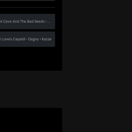
ck Cave And The Bad Seeds
·
Gorillaz
·
Florence And The Machine
en
Lewis Capaldi
·
Dagny
·
Karpe