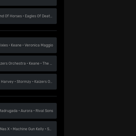
nd Of Horses
·
Eagles Of Death Metal
·
The Hellacopters
ixies
·
Keane
·
Veronica Maggio
izers Orchestra
·
Keane
·
The Cardigans
 Harvey
·
Stormzy
·
Kaizers Orchestra
Madrugada
·
Aurora
·
Rival Sons
l Nas X
·
Machine Gun Kelly
·
Sondre Justad