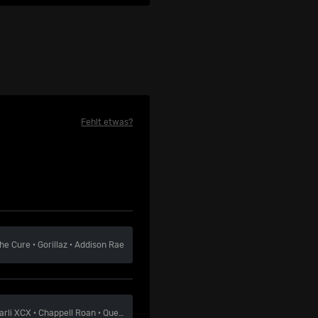
Fehlt etwas?
he Cure
·
Gorillaz
·
Addison Rae
arli XCX
·
Chappell Roan
·
Queens Of The Stone Age