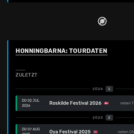
HONNINGBARNA: TOURDATEN
ZULETZT
2026
1
DO 02 JUL
Roskilde Festival 2026
neben
T
2026
2025
2
DO 07 AUG
Oya Festival 2025
neben
Ch