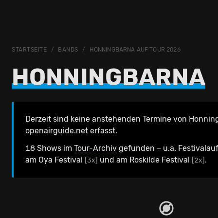
STARTSEITE
BANDS
HONNINGBARNA AUF TOUR 2026
HONNINGBARNA
Derzeit sind keine anstehenden Termine von Honnin
openairguide.net erfasst.
18 Shows im
Tour-Archiv
gefunden – u.a. Festivalauft
am Oya Festival
und am Roskilde Festival
.
[3x]
[2x]